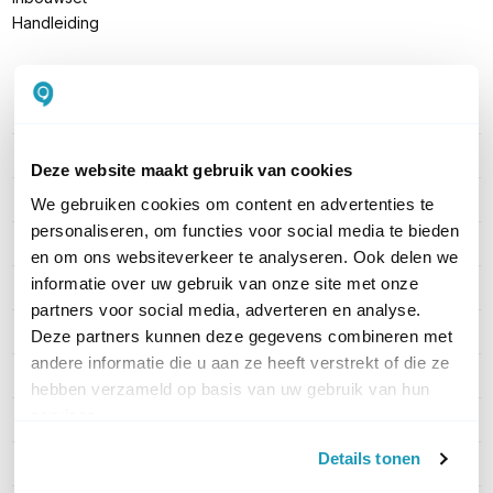
Handleiding
PRODUCT DETAILS
Merk
Robin
Deze website maakt gebruik van cookies
Artikelnummer
C06070
We gebruiken cookies om content en advertenties te
personaliseren, om functies voor social media te bieden
Verbinding
IP
en om ons websiteverkeer te analyseren. Ook delen we
informatie over uw gebruik van onze site met onze
Aantal knoppen
1
partners voor social media, adverteren en analyse.
Kaartlezer
Nee
Deze partners kunnen deze gegevens combineren met
andere informatie die u aan ze heeft verstrekt of die ze
Materiaal
Aluminium
hebben verzameld op basis van uw gebruik van hun
services.
Camera
Ja
Details tonen
Montage
Inbouw