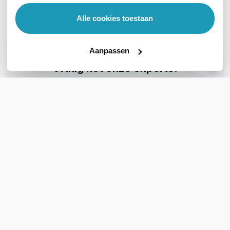
Deuropener relays
1
Alle cookies toestaan
Aanpassen
WIL JIJ ADVIES OP MAAT?
Vraag het onze experts!
Bel ons
E-mail