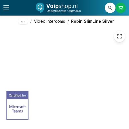
949,47
excl. btw
1.148,86
incl. btw
/
Video intercoms
/
Robin SlimLine Silver