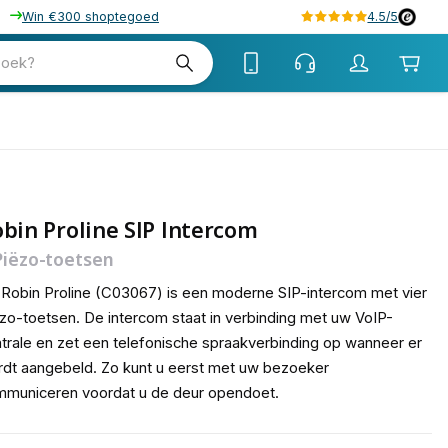
Win €300 shoptegoed
4.5/5
tw
zoek?
tw
bin Proline SIP Intercom
Piëzo-toetsen
Robin Proline (C03067) is een moderne SIP-intercom met vier
zo-toetsen. De intercom staat in verbinding met uw VoIP-
trale en zet een telefonische spraakverbinding op wanneer er
dt aangebeld. Zo kunt u eerst met uw bezoeker
municeren voordat u de deur opendoet.