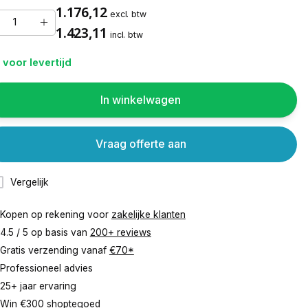
1.176,12
excl. btw
1.423,11
incl. btw
 voor levertijd
In winkelwagen
Vraag offerte aan
Vergelijk
Kopen op rekening voor
zakelijke klanten
4.5 / 5 op basis van
200+ reviews
Gratis verzending vanaf
€70*
Professioneel advies
25+ jaar ervaring
Win €300 shoptegoed