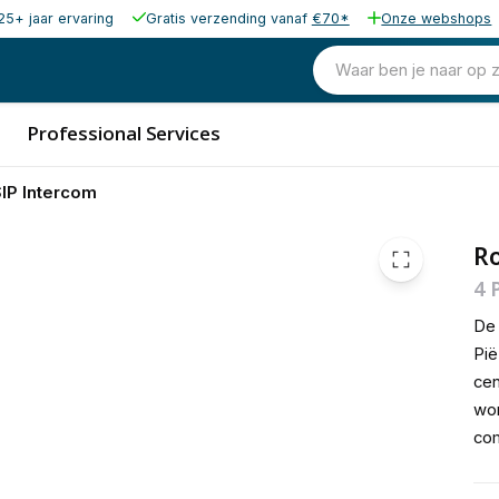
25+ jaar ervaring
Gratis verzending vanaf
€70*
Onze webshops
1.176,12
excl. b
1.423,11
Waar ben je naar op 
incl. b
Professional Services
SIP Intercom
Ro
4 
De 
Pië
cen
wor
com