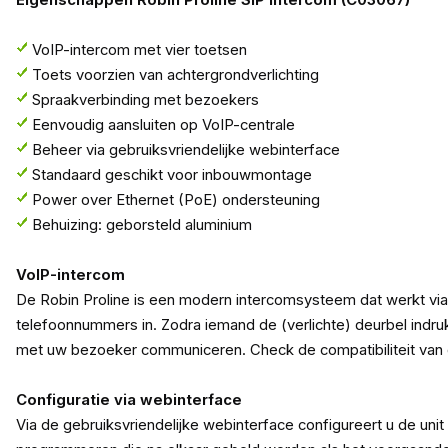
Eigenschappen Robin Proline SIP Intercom (C03067)
VoIP-intercom met vier toetsen
Toets voorzien van achtergrondverlichting
Spraakverbinding met bezoekers
Eenvoudig aansluiten op VoIP-centrale
Beheer via gebruiksvriendelijke webinterface
Standaard geschikt voor inbouwmontage
Power over Ethernet (PoE) ondersteuning
Behuizing: geborsteld aluminium
VoIP-intercom
De Robin Proline is een modern intercomsysteem dat werkt via
telefoonnummers in. Zodra iemand de (verlichte) deurbel indruk
met uw bezoeker communiceren. Check de compatibiliteit van 
Configuratie via webinterface
Via de gebruiksvriendelijke webinterface configureert u de u