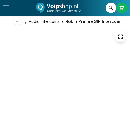
/
Audio intercoms
/
Robin Proline SIP Intercom