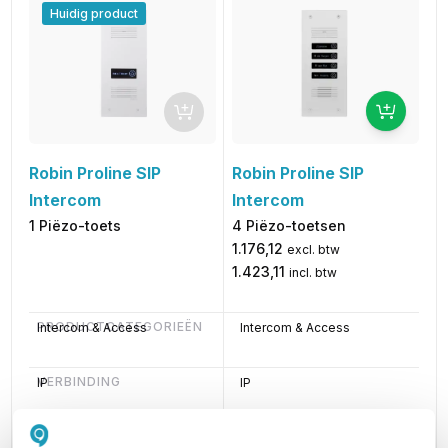
Huidig product
Robin Proline SIP
Robin Proline SIP
Intercom
Intercom
4 Piëzo-toetsen
1 Piëzo-toets
1.176,12
excl. btw
1.423,11
incl. btw
PRODUCTCATEGORIEËN
Intercom & Access
Intercom & Access
VERBINDING
IP
IP
AANTAL KNOPPEN
1
4