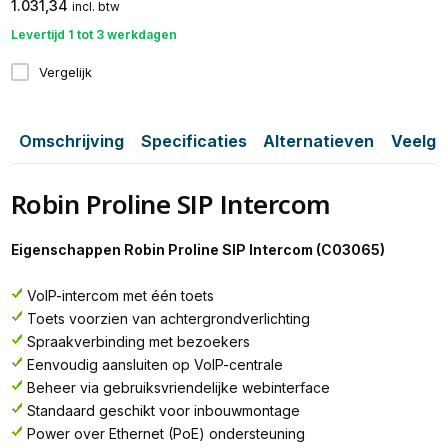
1.031,34
incl. btw
Levertijd 1 tot 3 werkdagen
Vergelijk
Omschrijving
Specificaties
Alternatieven
Veelge
Robin Proline SIP Intercom
Eigenschappen Robin Proline SIP Intercom (C03065)
VoIP-intercom met één toets
Toets voorzien van achtergrondverlichting
Spraakverbinding met bezoekers
Eenvoudig aansluiten op VoIP-centrale
Beheer via gebruiksvriendelijke webinterface
Standaard geschikt voor inbouwmontage
Power over Ethernet (PoE) ondersteuning