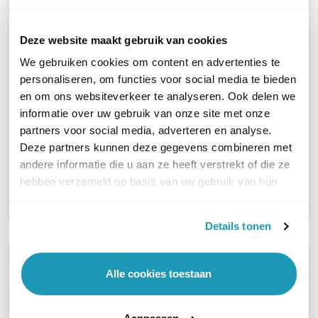
KAARTLEZER
Nee
Nee
Deze website maakt gebruik van cookies
We gebruiken cookies om content en advertenties te
MATERIAAL
Aluminium
Aluminium
personaliseren, om functies voor social media te bieden
en om ons websiteverkeer te analyseren. Ook delen we
CAMERA
Nee
Nee
informatie over uw gebruik van onze site met onze
partners voor social media, adverteren en analyse.
Deze partners kunnen deze gegevens combineren met
MONTAGE
Inbouw
Inbouw
andere informatie die u aan ze heeft verstrekt of die ze
hebben verzameld op basis van uw gebruik van hun
DEUROPENER RELAYS
1
1
services.
Details tonen
WIL JIJ ADVIES OP MAAT?
Alle cookies toestaan
Vraag het onze experts!
Bel ons