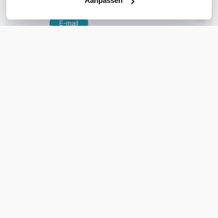
Aanpassen
E-mail
OVER DIT PRODUCT
Veelgestelde vragen
Geen vragen gevonden