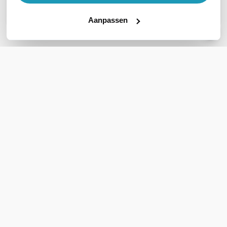
Stel een vraag
Aanpassen
REVIEWS
(
0
)
Ga naar Trusted Shops reviews
Wees de eerste die een review schrijft!
Schrijf een review
Support
Klantenservice
Bestellen & Betalen