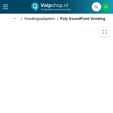
28,42
excl. btw
34,39
incl. btw
/
Voedingsadapters
/
Poly SoundPoint Voeding