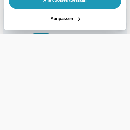
Alle cookies toestaan
WIL JIJ ADVIES OP MAAT?
Aanpassen
Vraag het onze experts!
Bel ons
E-mail