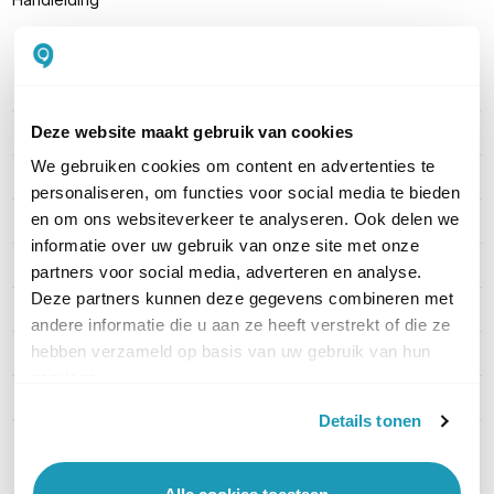
PRODUCT DETAILS
Deze website maakt gebruik van cookies
Merk
Poly
We gebruiken cookies om content en advertenties te
Artikelnummer
2200-86630-025
personaliseren, om functies voor social media te bieden
en om ons websiteverkeer te analyseren. Ook delen we
Aantal personen
Tot 10 personen
informatie over uw gebruik van onze site met onze
Aansluiting
Netwerk & USB
partners voor social media, adverteren en analyse.
Deze partners kunnen deze gegevens combineren met
Grootte vergaderruimte
Groot
andere informatie die u aan ze heeft verstrekt of die ze
hebben verzameld op basis van uw gebruik van hun
Microsoft Teams
Nee
services.
Draadloos
Ja via Bluetooth
Details tonen
Toon meer