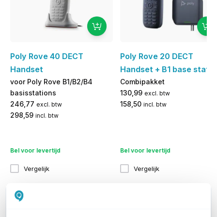
Poly Rove 40 DECT
Poly Rove 20 DECT
Handset
Handset + B1 base statio
voor Poly Rove B1/B2/B4
Combipakket
basisstations
130,99
excl. btw
246,77
158,50
excl. btw
incl. btw
298,59
incl. btw
Bel voor levertijd
Bel voor levertijd
Vergelijk
Vergelijk
WIL JIJ ADVIES OP MAAT?
Vraag het onze experts!