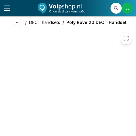
125,00
excl. btw
151,25
incl. btw
/
DECT handsets
/
Poly Rove 20 DECT Handset