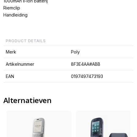
1000mAh li-ion batterij
Riemclip
Handleiding
PRODUCT DETAILS
Merk
Poly
Artikelnummer
8F3E4AA#ABB
EAN
0197497473193
Alternatieven