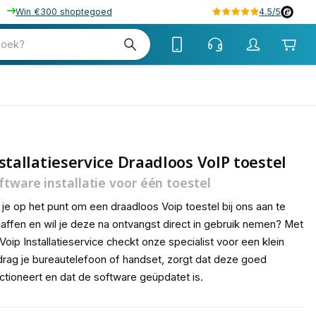
Win €300 shoptegoed
4.5/5
tw
zoek?
tw
stallatieservice Draadloos VoIP toestel
ftware installatie voor één toestel
 je op het punt om een draadloos Voip toestel bij ons aan te
affen en wil je deze na ontvangst direct in gebruik nemen? Met
Voip Installatieservice checkt onze specialist voor een klein
rag je bureautelefoon of handset, zorgt dat deze goed
ctioneert en dat de software geüpdatet is.