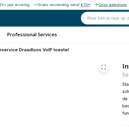
25+ jaar ervaring
Gratis verzending vanaf
€70*
Onze webshops
10,00
excl. b
12,10
Waar ben je naar op 
incl. b
Professional Services
ieservice Draadloos VoIP toestel
In
So
Sta
sch
de 
bed
fun