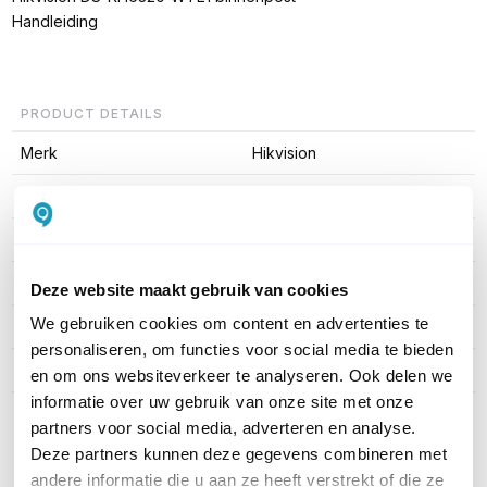
Handleiding
PRODUCT DETAILS
Merk
Hikvision
Artikelnummer
DS-KH6320-WTE1-W
EAN
6941264043355
Schermgrootte
7"
Deze website maakt gebruik van cookies
We gebruiken cookies om content en advertenties te
Camera
Nee
personaliseren, om functies voor social media te bieden
Maximale resolutie (MP)
1024x600p
en om ons websiteverkeer te analyseren. Ook delen we
informatie over uw gebruik van onze site met onze
Toon meer
partners voor social media, adverteren en analyse.
Deze partners kunnen deze gegevens combineren met
andere informatie die u aan ze heeft verstrekt of die ze