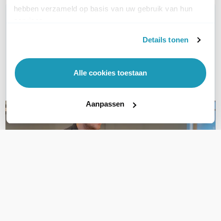
hebben verzameld op basis van uw gebruik van hun
WIL JIJ ADVIES OP MAAT?
services.
Vraag het onze experts!
Details tonen
Bel ons
Alle cookies toestaan
E-mail
Aanpassen
OVER DIT PRODUCT