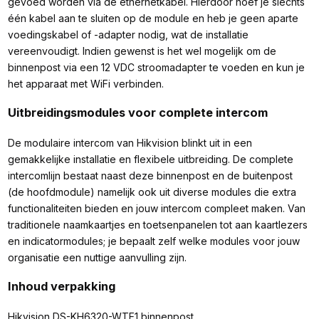
gevoed worden via de ethernetkabel. Hierdoor hoef je slechts
één kabel aan te sluiten op de module en heb je geen aparte
voedingskabel of -adapter nodig, wat de installatie
vereenvoudigt. Indien gewenst is het wel mogelijk om de
binnenpost via een 12 VDC stroomadapter te voeden en kun je
het apparaat met WiFi verbinden.
Uitbreidingsmodules voor complete intercom
De modulaire intercom van Hikvision blinkt uit in een
gemakkelijke installatie en flexibele uitbreiding. De complete
intercomlijn bestaat naast deze binnenpost en de buitenpost
(de hoofdmodule) namelijk ook uit diverse modules die extra
functionaliteiten bieden en jouw intercom compleet maken. Van
traditionele naamkaartjes en toetsenpanelen tot aan kaartlezers
en indicatormodules; je bepaalt zelf welke modules voor jouw
organisatie een nuttige aanvulling zijn.
Inhoud verpakking
Hikvision DS-KH6320-WTE1 binnenpost