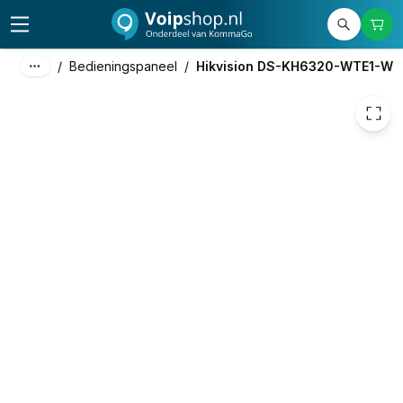
151,94
excl. btw
183,85
incl. btw
/
Bedieningspaneel
/
Hikvision DS-KH6320-WTE1-W