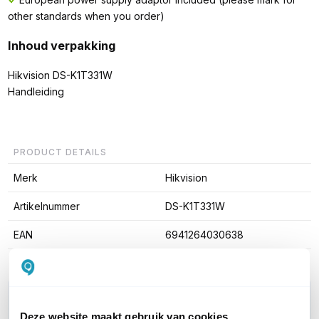
other standards when you order)
Inhoud verpakking
Hikvision DS-K1T331W
Handleiding
PRODUCT DETAILS
Merk
Hikvision
Artikelnummer
DS-K1T331W
EAN
6941264030638
WIL JIJ ADVIES OP MAAT?
Deze website maakt gebruik van cookies