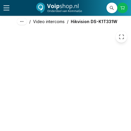
244,04
excl. btw
295,29
incl. btw
/
Video intercoms
/
Hikvision DS-K1T331W