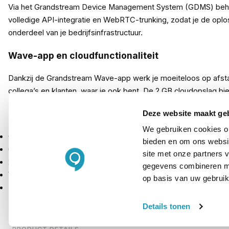
Via het Grandstream Device Management System (GDMS) beheer 
volledige API-integratie en WebRTC-trunking, zodat je de opl
onderdeel van je bedrijfsinfrastructuur.
Wave-app en cloudfunctionaliteit
Dankzij de Grandstream Wave-app werk je moeiteloos op afstand
collega’s en klanten, waar je ook bent. De 2 GB cloudopslag b
Inhoud licentie
Deze website maakt ge
We gebruiken cookies om
Grandstream UCMRC Pro licentie – geldig voor 1 jaar
bieden en om ons websit
Ondersteuning voor 100 gebruikers en 16 gelijktijdige sessies
site met onze partners 
2 GB cloudopslag inbegrepen
gegevens combineren met
Volledige API- en WebRTC-integratie
op basis van uw gebruik
Beheer via Grandstream Device Management System (GDMS)
Details tonen