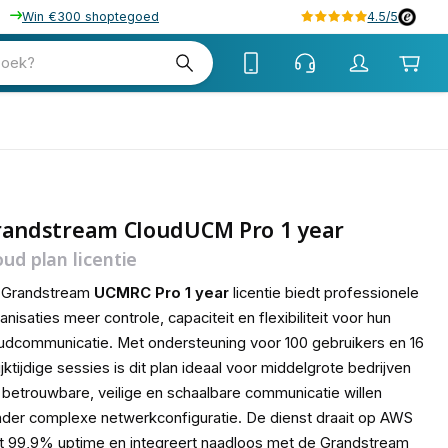
Win €300 shoptegoed
4.5/5
tw
zoek?
tw
randstream CloudUCM Pro 1 year
oud plan licentie
 Grandstream
UCMRC Pro 1 year
licentie biedt professionele
anisaties meer controle, capaciteit en flexibiliteit voor hun
udcommunicatie. Met ondersteuning voor 100 gebruikers en 16
ijktijdige sessies is dit plan ideaal voor middelgrote bedrijven
 betrouwbare, veilige en schaalbare communicatie willen
der complexe netwerkconfiguratie. De dienst draait op AWS
 99,9% uptime en integreert naadloos met de Grandstream