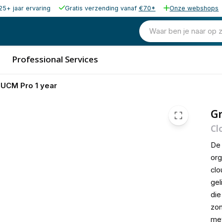
25+ jaar ervaring
Gratis verzending vanaf
€70*
Onze webshops
1.149,00
excl. b
1.390,29
Waar ben je naar op 
incl. b
Professional Services
UCM Pro 1 year
G
Cl
De
org
clo
gel
die
zon
met