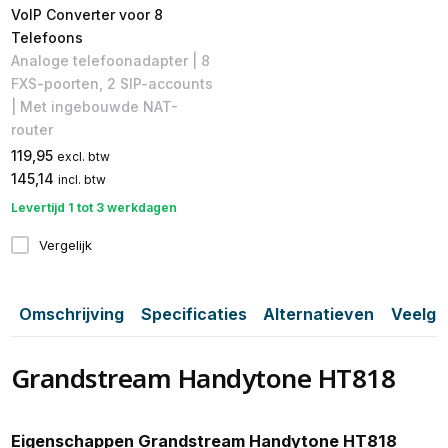
VoIP Converter voor 8
Telefoons
Analoge telefoonadapter | 8
FXS-poorten, 2 SIP-accounts
| Met ingebouwde NAT-
router
119,95
excl. btw
145,14
incl. btw
Levertijd 1 tot 3 werkdagen
Vergelijk
Omschrijving
Specificaties
Alternatieven
Veelge
Grandstream Handytone HT818
Eigenschappen Grandstream Handytone HT818