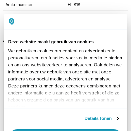
Artikelnummer
HT818
EAN
6947273702412
Alternatieve producten vergelijken
Deze website maakt gebruik van cookies
We gebruiken cookies om content en advertenties te
personaliseren, om functies voor social media te bieden
Huidig product
OP=OP
en om ons websiteverkeer te analyseren. Ook delen we
informatie over uw gebruik van onze site met onze
partners voor social media, adverteren en analyse.
Deze partners kunnen deze gegevens combineren met
andere informatie die u aan ze heeft verstrekt of die ze
hebben verzameld op basis van uw gebruik van hun
services.
Grandstream
Grandstream
Handytone HT814 V2
Handytone HT818
Details tonen
VoIP Converter voor 4
VoIP Converter voor 8
Telefoons
Telefoons