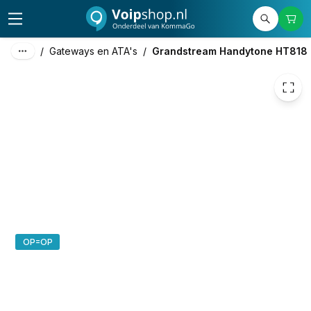
/
Gateways en ATA's
/
Grandstream Handytone HT818
OP=OP