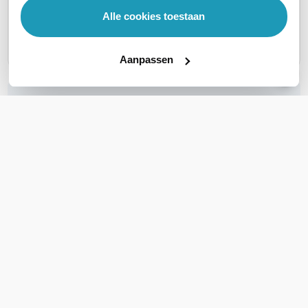
85,90
excl. btw
Alle cookies toestaan
103,94
incl. btw
Aanpassen
WIL JIJ ADVIES OP MAAT?
Vraag het onze experts!
Bel ons
E-mail