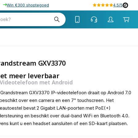
Win €300 shoptegoed
4.5/5
zoek?
randstream GXV3370
et meer leverbaar
 Videotelefoon met Android
Grandstream GXV3370 IP-videotelefoon draait op Android 7.0
beschikt over een camera en een 7" touchscreen. Het
eautoestel bevat 2 Gigabit LAN-poorten met PoE(+)
ersteuning en beschikt over dual-band WiFi en Bluetooth 4.0.
ens kunt u een headset aansluiten of een SD-kaart plaatsen.