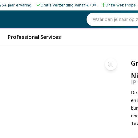
25+ jaar ervaring
Gratis verzending vanaf
€70*
Onze webshops
Waar ben je naar op 
Professional Services
G
Ni
IP
De 
en 
bur
ond
Tev