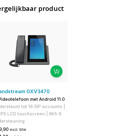
rgelijkbaar product
andstream GXV3470
Videotelefoon met Android 11.0
ersteunt tot 16 SIP accounts |
IPS LCD touchscreen | Wifi 6
dersteuning
9,90
excl. btw