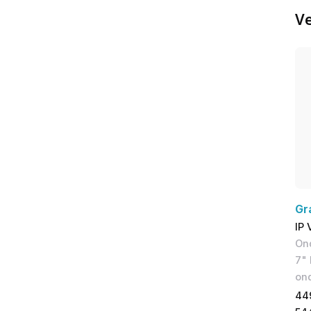
Ve
Gr
IP 
Ond
7" 
on
44