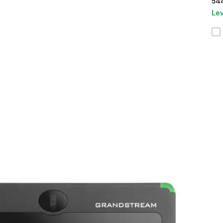
54
Lev