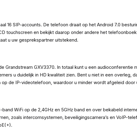
 16 SIP-accounts. De telefoon draait op het Android 7.0 besturi
D touchscreen en bekijkt daarop onder andere het telefoonboek. S
taat u uw gesprekspartner uitstekend.
e Grandstream GXV3370. In totaal kunt u een audioconferentie 
ers u duidelijk in HD kwaliteit zien. Bent u niet in een overleg
ten op de IP-videotelefoon, waardoor u minder wordt afgeleid do
band WiFi op de 2,4GHz en 5GHz band en over bekabeld internet 
n, zoals intercomsystemen, beveiligingscamera’s en VoIP-telefo
oE(+).