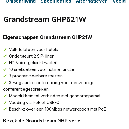
Omschrijving
Specificaties
Alternatieven
Veelge
Grandstream GHP621W
Eigenschappen Grandstream GHP21W
VoIP-telefoon voor hotels
Ondersteunt 2 SIP-lijnen
HD Voice geluidskwaliteit
10 sneltoetsen voor hotline functie
3 programmeerbare toesten
3-weg audio conferencing voor eenvoudige
conferentiegesprekken
Mogelijkheid tot verbinden met gehoorapparaat
Voeding via PoE of USB-C
Beschikt over een 100Mbps netwerkpoort met PoE
Bekijk de Grandstream GHP serie