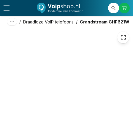
62,44
excl. btw
75,55
incl. btw
/
Draadloze VoIP telefoons
/
Grandstream GHP621W