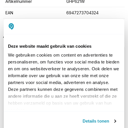
Artikelnummer
GHP621W
EAN
6947273704324
Alternatieve producten vergelijken
Deze website maakt gebruik van cookies
We gebruiken cookies om content en advertenties te
Huidig product
personaliseren, om functies voor social media te bieden
en om ons websiteverkeer te analyseren. Ook delen we
informatie over uw gebruik van onze site met onze
partners voor social media, adverteren en analyse.
Deze partners kunnen deze gegevens combineren met
andere informatie die u aan ze heeft verstrekt of die ze
Grandstream
Grandstream
hebben verzameld op basis van uw gebruik van hun
GHP621W
GHP620W
services.
IP-telefoon, Zwart
IP-telefoon, Wit
Details tonen
62,44
62,44
excl. btw
excl. btw