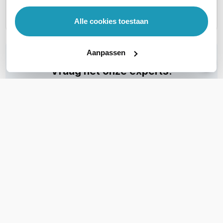
75,55
75,55
incl. btw
incl. btw
Alle cookies toestaan
Aanpassen
WIL JIJ ADVIES OP MAAT?
Vraag het onze experts!
Bel ons
E-mail