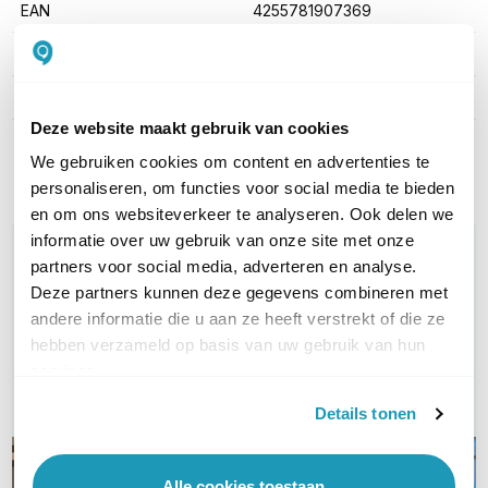
EAN
4255781907369
Type toestel
Basisstation
Aantal lijnen
10 tot 20
Deze website maakt gebruik van cookies
Toon meer
We gebruiken cookies om content en advertenties te
personaliseren, om functies voor social media te bieden
en om ons websiteverkeer te analyseren. Ook delen we
informatie over uw gebruik van onze site met onze
WIL JIJ ADVIES OP MAAT?
partners voor social media, adverteren en analyse.
Vraag het onze experts!
Deze partners kunnen deze gegevens combineren met
andere informatie die u aan ze heeft verstrekt of die ze
Bel ons
hebben verzameld op basis van uw gebruik van hun
services.
E-mail
Details tonen
Alle cookies toestaan