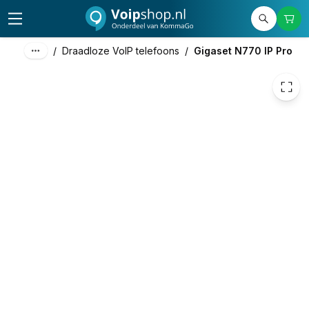
255,57
excl. btw
309,24
incl. btw
/
Draadloze VoIP telefoons
/
Gigaset N770 IP Pro