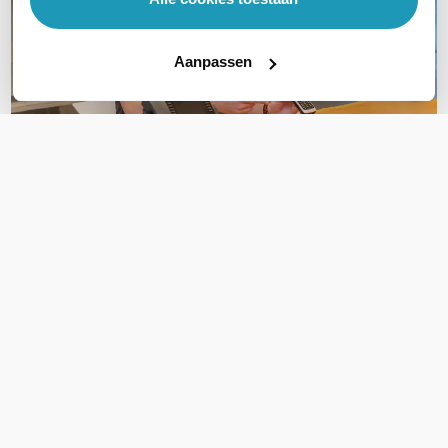
Aanpassen
OVER DIT PRODUCT
Veelgestelde vragen
Geen vragen gevonden
Stel een vraag
REVIEWS
(
0
)
Ga naar Trusted Shops reviews