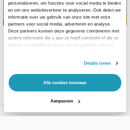
personaliseren, om functies voor social media te bieden
en om ons websiteverkeer te analyseren. Ook delen we
informatie over uw gebruik van onze site met onze
partners voor social media, adverteren en analyse.
Deze partners kunnen deze gegevens combineren met
andere informatie die u aan ze heeft verstrekt of die ze
OVER DIT PRODUCT
hebben verzameld op basis van uw gebruik van hun
Veelgestelde vragen
services.
Details tonen
Geen vragen gevonden
Stel een vraag
Alle cookies toestaan
Aanpassen
REVIEWS
(
0
)
Ga naar Trusted Shops reviews
Wees de eerste die een review schrijft!