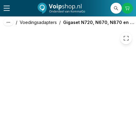
17,88
excl. btw
21,63
incl. btw
/
Voedingsadapters
/
Gigaset N720, N670, N870 en DX800A Voeding