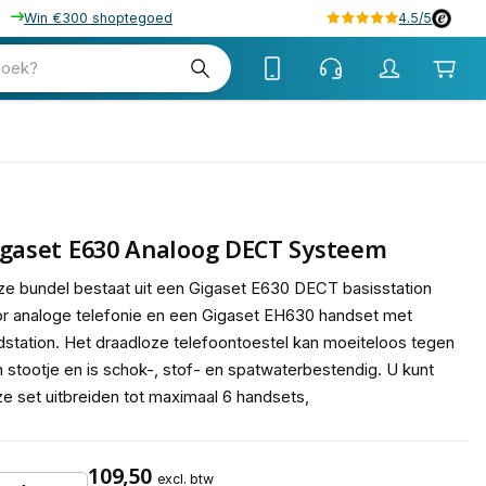
Win €300 shoptegoed
4.5/5
tw
zoek?
tw
igaset E630 Analoog DECT Systeem
e bundel bestaat uit een Gigaset E630 DECT basisstation
r analoge telefonie en een Gigaset EH630 handset met
dstation. Het draadloze telefoontoestel kan moeiteloos tegen
 stootje en is schok-, stof- en spatwaterbestendig. U kunt
e set uitbreiden tot maximaal 6 handsets,
109,50
excl. btw