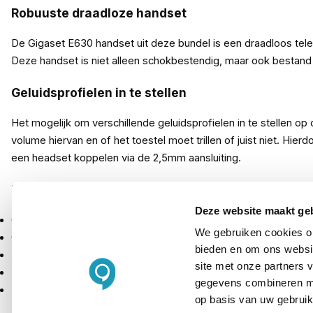
Robuuste draadloze handset
De Gigaset E630 handset uit deze bundel is een draadloos telefo
Deze handset is niet alleen schokbestendig, maar ook bestand
Geluidsprofielen in te stellen
Het mogelijk om verschillende geluidsprofielen in te stellen o
volume hiervan en of het toestel moet trillen of juist niet. Hi
een headset koppelen via de 2,5mm aansluiting.
Inhoud verpakking
Deze website maakt ge
Gigaset E630H basisstation
We gebruiken cookies om
Gigaset E630H handset
bieden en om ons websit
Laadstation
site met onze partners 
Batterijen
gegevens combineren met
Handleiding
op basis van uw gebruik