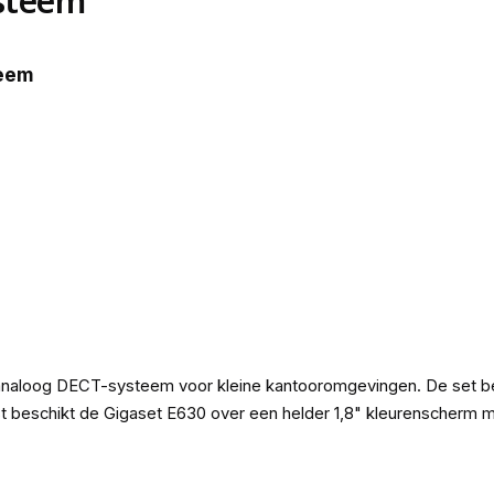
steem
teem
analoog DECT-systeem voor kleine kantooromgevingen. De set be
st beschikt de Gigaset E630 over een helder 1,8" kleurenscherm m