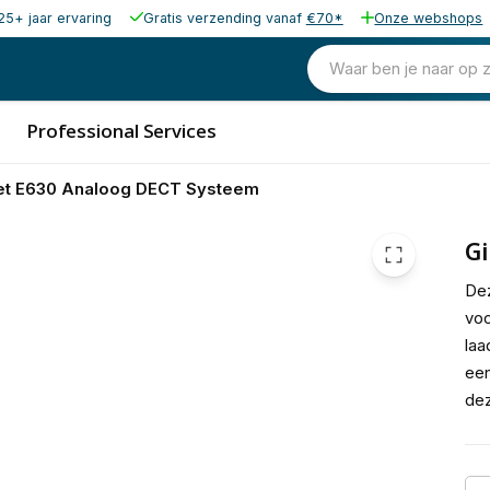
25+ jaar ervaring
Gratis verzending vanaf
€70*
Onze webshops
109,50
excl. b
132,50
Waar ben je naar op 
incl. b
Professional Services
et E630 Analoog DECT Systeem
G
Dez
voo
laa
een
dez