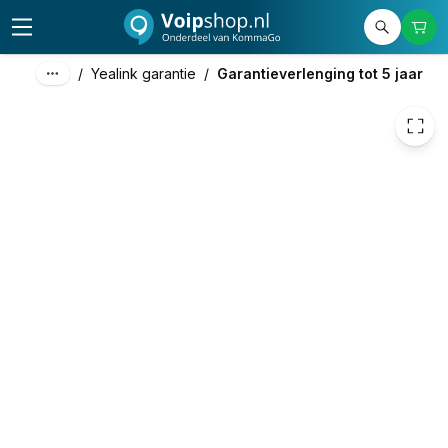
242,55
excl. btw
293,49
incl. btw
/
Yealink garantie
/
Garantieverlenging tot 5 jaar