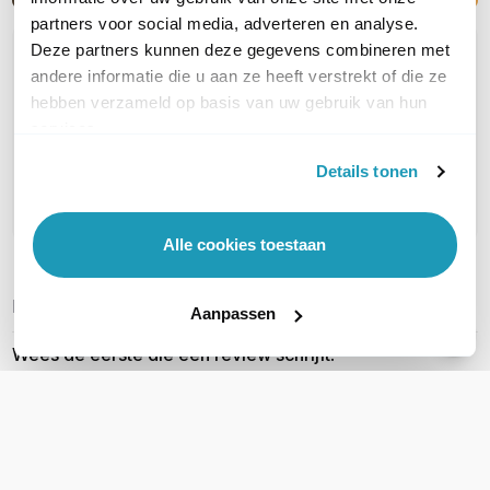
partners voor social media, adverteren en analyse.
Deze partners kunnen deze gegevens combineren met
OVER DIT PRODUCT
andere informatie die u aan ze heeft verstrekt of die ze
Veelgestelde vragen
hebben verzameld op basis van uw gebruik van hun
services.
Geen vragen gevonden
Details tonen
Stel een vraag
Alle cookies toestaan
REVIEWS
(
0
)
Ga naar Trusted Shops reviews
Aanpassen
Wees de eerste die een review schrijft!
Schrijf een review