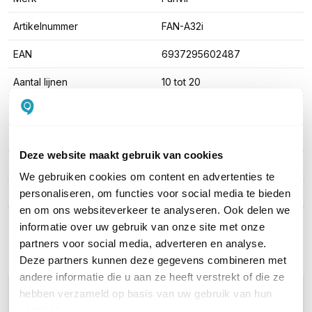
Artikelnummer
FAN-A32i
EAN
6937295602487
Aantal lijnen
10 tot 20
Headset aansluitingen
Bluetooth (intern)
WiFi ondersteuning
Ja
Deze website maakt gebruik van cookies
Display aanwezig
Touchscreen
We gebruiken cookies om content en advertenties te
personaliseren, om functies voor social media te bieden
Bluetooth ondersteuning
Ja, intern
en om ons websiteverkeer te analyseren. Ook delen we
informatie over uw gebruik van onze site met onze
Toon meer
partners voor social media, adverteren en analyse.
Deze partners kunnen deze gegevens combineren met
andere informatie die u aan ze heeft verstrekt of die ze
WIL JIJ ADVIES OP MAAT?
hebben verzameld op basis van uw gebruik van hun
services.