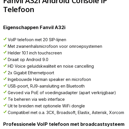
Fanvil A32i Android Console IP
Telefoon
Eigenschappen Fanvil A32i
VoIP telefoon met 20 SIP-lijnen
Met zwanenhalsmicrofoon voor omroepsystemen
Helder 10.1 inch touchscreen
Draait op Android 9.0
HD Voice geluidskwaliteit en noise cancelling
2x Gigabit Ethernetpoort
Ingebouwde Harman speaker en microfoon
USB-poort, RJ9-aansluiting en Bluetooth
Gevoed via PoE of voedingsadapter (apart verkrijgbaar)
Te beheren via web interface
Uit te breiden met optionele WiFi dongle
Compatibel met o.a. 3CX, Broadsoft, Elastix, Asterisk, Xorcom
Professionele VoIP telefoon met broadcastsysteem