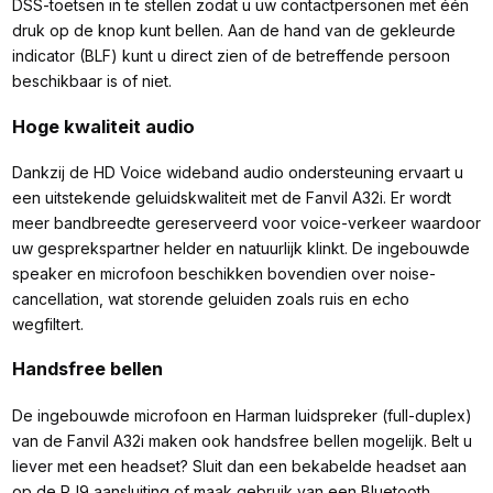
DSS-toetsen in te stellen zodat u uw contactpersonen met één
druk op de knop kunt bellen. Aan de hand van de gekleurde
indicator (BLF) kunt u direct zien of de betreffende persoon
beschikbaar is of niet.
Hoge kwaliteit audio
Dankzij de HD Voice wideband audio ondersteuning ervaart u
een uitstekende geluidskwaliteit met de Fanvil A32i. Er wordt
meer bandbreedte gereserveerd voor voice-verkeer waardoor
uw gesprekspartner helder en natuurlijk klinkt. De ingebouwde
speaker en microfoon beschikken bovendien over noise-
cancellation, wat storende geluiden zoals ruis en echo
wegfiltert.
Handsfree bellen
De ingebouwde microfoon en Harman luidspreker (full-duplex)
van de Fanvil A32i maken ook handsfree bellen mogelijk. Belt u
liever met een headset? Sluit dan een bekabelde headset aan
op de RJ9 aansluiting of maak gebruik van een Bluetooth