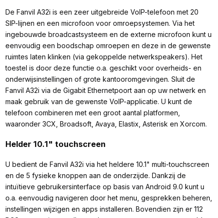
De Fanvil A32i is een zeer uitgebreide VoIP-telefoon met 20
SIP-lijnen en een microfoon voor omroepsystemen. Via het
ingebouwde broadcastsysteem en de externe microfoon kunt u
eenvoudig een boodschap omroepen en deze in de gewenste
ruimtes laten klinken (via gekoppelde netwerkspeakers). Het
toestel is door deze functie o.a. geschikt voor overheids- en
onderwijsinstellingen of grote kantooromgevingen. Sluit de
Fanvil A32i via de Gigabit Ethernetpoort aan op uw netwerk en
maak gebruik van de gewenste VoIP-applicatie. U kunt de
telefoon combineren met een groot aantal platformen,
waaronder 3CX, Broadsoft, Avaya, Elastix, Asterisk en Xorcom.
Helder 10.1" touchscreen
U bedient de Fanvil A32i via het heldere 10.1" multi-touchscreen
en de 5 fysieke knoppen aan de onderzijde. Dankzij de
intuïtieve gebruikersinterface op basis van Android 9.0 kunt u
o.a. eenvoudig navigeren door het menu, gesprekken beheren,
instellingen wijzigen en apps installeren. Bovendien zijn er 112