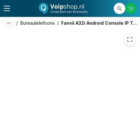
498,54
excl. btw
603,23
incl. btw
/
Bureautelefoons
/
Fanvil A32i Android Console IP Telefoon