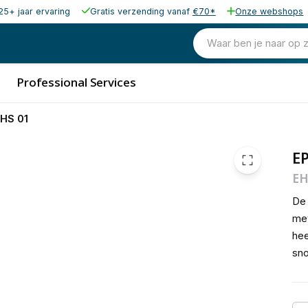
25+ jaar ervaring
Gratis verzending vanaf
€70*
Onze webshops
34,75
excl. b
42,05
Waar ben je naar op 
incl. b
Professional Services
HS 01
E
EH
De
met
hee
sno