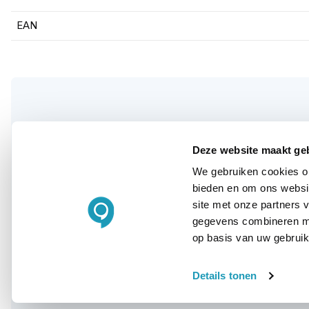
EAN
WIL JIJ ADVIES OP MAAT?
Deze website maakt ge
Vraag het onze
We gebruiken cookies om
experts!
bieden en om ons websit
site met onze partners 
gegevens combineren met
Bel ons
op basis van uw gebruik
E-mail
Details tonen