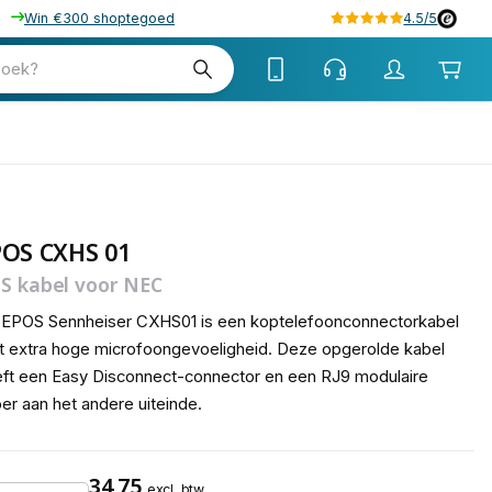
Win €300 shoptegoed
4.5/5
tw
zoek?
tw
POS CXHS 01
S kabel voor NEC
 EPOS Sennheiser CXHS01 is een koptelefoonconnectorkabel
 extra hoge microfoongevoeligheid. Deze opgerolde kabel
ft een Easy Disconnect-connector en een RJ9 modulaire
er aan het andere uiteinde.
34,75
excl. btw