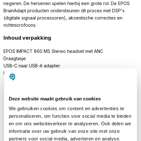
negeren. De hersenen spelen hierbij een grote rol. De EPOS
BrainAdapt producten ondersteunen dit proces met DSP's
(digitale signaal processoren), akoestische correcties en
richtmicrofoons.
Inhoud verpakking
EPOS IMPACT 860 MS Stereo headset met ANC
Draagtasje
USB-C naar USB-A adapter
Handleiding
Deze website maakt gebruik van cookies
PRODUCT DETAILS
We gebruiken cookies om content en advertenties te
Merk
EPOS
personaliseren, om functies voor social media te bieden
Artikelnummer
1001177
en om ons websiteverkeer te analyseren. Ook delen we
informatie over uw gebruik van onze site met onze
EAN
5714708009818
partners voor social media, adverteren en analyse.