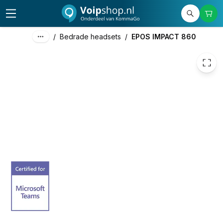
€ 120,88
/
Bedrade headsets
/
EPOS IMPACT 860