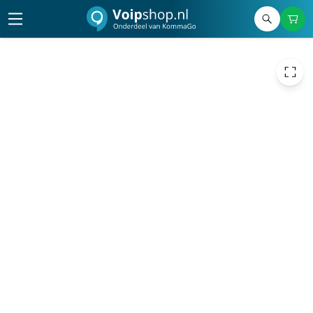
15,19
excl. btw
18,38
incl. btw