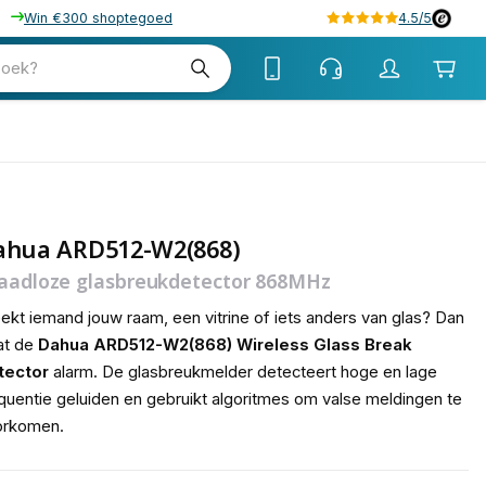
Win €300 shoptegoed
4.5/5
tw
zoek?
tw
ahua ARD512-W2(868)
aadloze glasbreukdetector 868MHz
ekt iemand jouw raam, een vitrine of iets anders van glas? Dan
at de
Dahua ARD512-W2(868) Wireless Glass Break
tector
alarm. De glasbreukmelder detecteert hoge en lage
quentie geluiden en gebruikt algoritmes om valse meldingen te
orkomen.