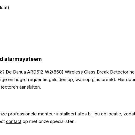
loat)
ld alarmsysteem
ak? De Dahua ARD512-W2(868) Wireless Glass Break Detector herk
lage en hoge frequentie geluiden op, waarop glas breekt. Hierdo
tectoren aansluiten.
 professionele monteur installeert alles bij jou op locatie, zoda
ect
contact
op met onze specialisten.