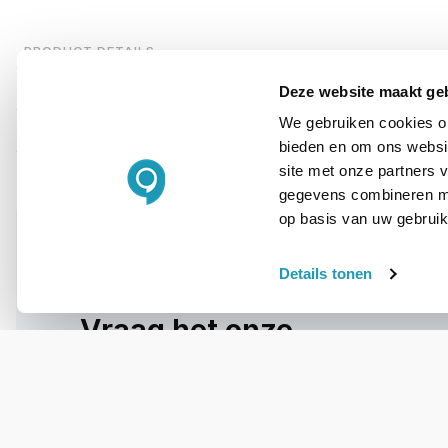
PRODUCT DETAILS
Merk
Deze website maakt ge
We gebruiken cookies om
Artikelnummer
bieden en om ons websit
site met onze partners 
gegevens combineren met
op basis van uw gebruik
Details tonen
WIL JIJ ADVIES OP MAAT?
Vraag het onze
experts!
Bel ons