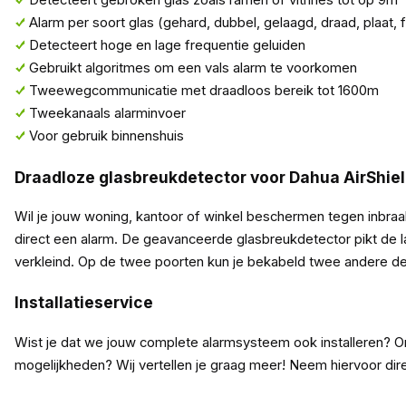
Detecteert gebroken glas zoals ramen of vitrines tot op 9m
Alarm per soort glas (gehard, dubbel, gelaagd, draad, plaat, f
Detecteert hoge en lage frequentie geluiden
Gebruikt algoritmes om een vals alarm te voorkomen
Tweewegcommunicatie met draadloos bereik tot 1600m
Tweekanaals alarminvoer
Voor gebruik binnenshuis
Draadloze glasbreukdetector voor Dahua AirShie
Wil je jouw woning, kantoor of winkel beschermen tegen inbra
direct een alarm. De geavanceerde glasbreukdetector pikt de 
verkleind. Op de twee poorten kun je bekabeld twee andere de
Installatieservice
Wist je dat we jouw complete alarmsysteem ook installeren? Onze
mogelijkheden? Wij vertellen je graag meer! Neem hiervoor dir