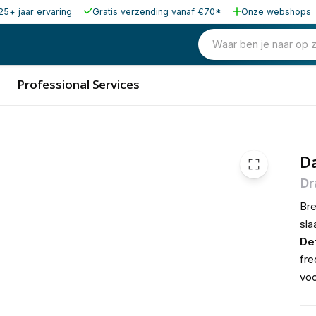
25+ jaar ervaring
Gratis verzending vanaf
€70*
Onze webshops
53,91
excl. b
65,23
Waar ben je naar op 
incl. b
Professional Services
D
Dr
Bre
sla
De
fre
vo