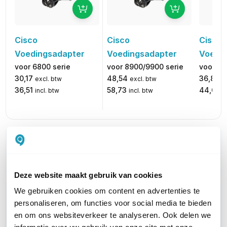
Cisco
Cisco
Cisco
Voedingsadapter
Voedi
Voedingsadapter
voor 8900/9900 serie
voor 78
voor 6800 serie
48,54
36,86
30,17
excl. btw
e
excl. btw
58,73
44,60
36,51
incl. btw
i
incl. btw
WIL JIJ ADVIES OP MAAT?
Vraag het onze experts!
Deze website maakt gebruik van cookies
Bel ons
We gebruiken cookies om content en advertenties te
personaliseren, om functies voor social media te bieden
E-mail
en om ons websiteverkeer te analyseren. Ook delen we