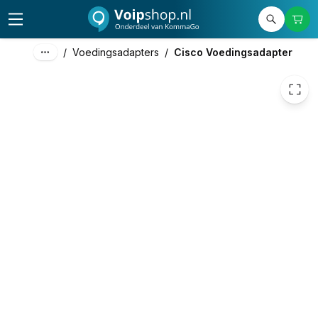
30,17
excl. btw
36,51
incl. btw
/
Voedingsadapters
/
Cisco Voedingsadapter