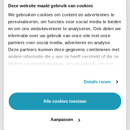
Huidig product
Deze website maakt gebruik van cookies
We gebruiken cookies om content en advertenties te
personaliseren, om functies voor social media te bieden
en om ons websiteverkeer te analyseren. Ook delen we
informatie over uw gebruik van onze site met onze
partners voor social media, adverteren en analyse.
Cisco ATA 191 VoIP
Cisco ATA 192 VoIP
Deze partners kunnen deze gegevens combineren met
Adapter
Adapter
andere informatie die u aan ze heeft verstrekt of die ze
Voor 2 telefoons
Voor 2 telefoons
hebben verzameld op basis van uw gebruik van hun
136,18
147,68
excl. btw
excl. btw
services.
164,78
178,69
incl. btw
incl. btw
Details tonen
Alle cookies toestaan
WIL JIJ ADVIES OP MAAT?
Vraag het onze experts!
Aanpassen
Bel ons