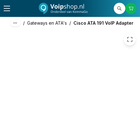
136,18
excl. btw
164,78
incl. btw
/
Gateways en ATA's
/
Cisco ATA 191 VoIP Adapter