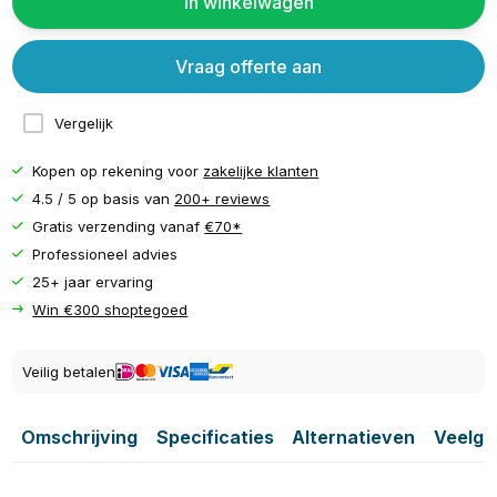
In winkelwagen
Vraag offerte aan
Vergelijk
Kopen op rekening voor
zakelijke klanten
4.5 / 5 op basis van
200+ reviews
Gratis verzending vanaf
€70*
Professioneel advies
25+ jaar ervaring
Win €300 shoptegoed
Veilig betalen
Omschrijving
Specificaties
Alternatieven
Veelge