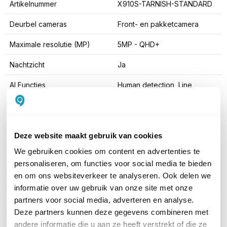
Artikelnummer
X910S-TARNISH-STANDARD
Deurbel cameras
Front- en pakketcamera
Maximale resolutie (MP)
5MP - QHD+
Nachtzicht
Ja
AI Functies
Human detection, Line
Crossing, Intrusion, Loitering
detection, Package
detection, Visitor notification
Deze website maakt gebruik van cookies
Verbinding
PoE (Ethernet)
We gebruiken cookies om content en advertenties te
Voeding via
PoE (Ethernet)
personaliseren, om functies voor social media te bieden
en om ons websiteverkeer te analyseren. Ook delen we
IP Certificering
IP66
informatie over uw gebruik van onze site met onze
partners voor social media, adverteren en analyse.
Audio
Microfoon en speaker
Deze partners kunnen deze gegevens combineren met
Aantal knoppen
1
andere informatie die u aan ze heeft verstrekt of die ze