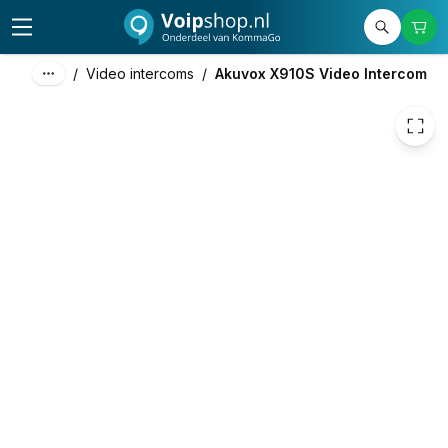
389,00
excl. btw
470,69
incl. btw
/
Video intercoms
/
Akuvox X910S Video Intercom