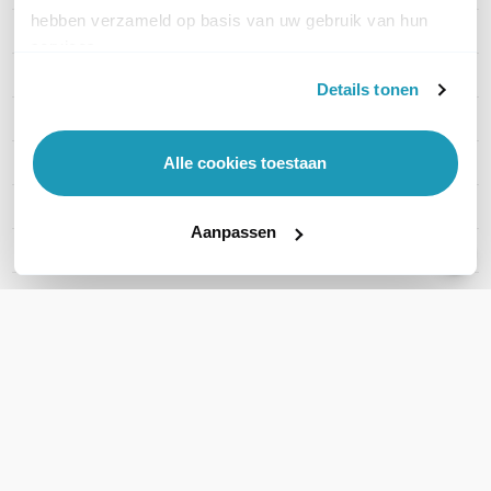
hebben verzameld op basis van uw gebruik van hun
Kaartlezer
Ja
services.
Materiaal
Aluminium
Details tonen
Kleur
Grijs
Alle cookies toestaan
Camera
Ja
Montage
Opbouw
Aanpassen
Deuropener relays
2
WIL JIJ ADVIES OP MAAT?
Vraag het onze experts!
Bel ons
E-mail