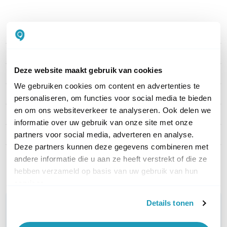
PRODUCT DETAILS
Merk
Akuvox
Deze website maakt gebruik van cookies
Artikelnummer
S562-GRAY
We gebruiken cookies om content en advertenties te
Schermgrootte
7"
personaliseren, om functies voor social media te bieden
en om ons websiteverkeer te analyseren. Ook delen we
Camera
Nee
informatie over uw gebruik van onze site met onze
Stroomvoorziening
12V of PoE
partners voor social media, adverteren en analyse.
Deze partners kunnen deze gegevens combineren met
andere informatie die u aan ze heeft verstrekt of die ze
Toon meer
hebben verzameld op basis van uw gebruik van hun
services.
Details tonen
WIL JIJ ADVIES OP MAAT?
Vraag het onze experts!