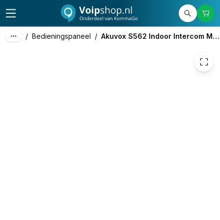
110,00
excl. btw
133,10
incl. btw
/
Bedieningspaneel
/
Akuvox S562 Indoor Intercom Monitor