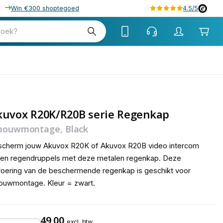
Win €300 shoptegoed
4.5/5
tw
zoek?
tw
kuvox R20K/R20B serie Regenkap
bouwmontage, Black
scherm jouw Akuvox R20K of Akuvox R20B video intercom
gen regendruppels met deze metalen regenkap. Deze
voering van de beschermende regenkap is geschikt voor
ouwmontage. Kleur = zwart.
49,00
excl. btw