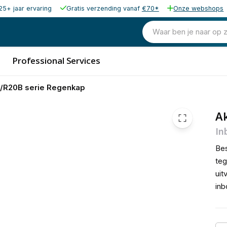
25+ jaar ervaring
Gratis verzending vanaf
€70*
Onze webshops
49,00
excl. b
59,29
Waar ben je naar op 
incl. b
Professional Services
/R20B serie Regenkap
A
In
Be
te
uit
inb