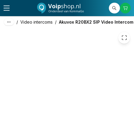
169,83
excl. btw
205,49
incl. btw
/
Video intercoms
/
Akuvox R20BX2 SIP Video Intercom