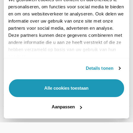
Merk
Akuvox
personaliseren, om functies voor social media te bieden
en om ons websiteverkeer te analyseren. Ook delen we
Artikelnummer
AKV-R20BX2
informatie over uw gebruik van onze site met onze
partners voor social media, adverteren en analyse.
EAN
6933964802431
Deze partners kunnen deze gegevens combineren met
Verbinding
IP
andere informatie die u aan ze heeft verstrekt of die ze
hebben verzameld op basis van uw gebruik van hun
Aantal knoppen
2
services.
Kaartlezer
Ja
Details tonen
Materiaal
Aluminium
Alle cookies toestaan
Camera
Ja
Montage
Opbouw
Aanpassen
Deuropener relays
2