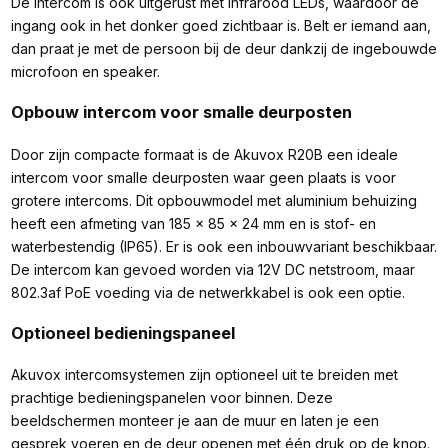
De intercom is ook uitgerust met infrarood LEDs, waardoor de
ingang ook in het donker goed zichtbaar is. Belt er iemand aan,
dan praat je met de persoon bij de deur dankzij de ingebouwde
microfoon en speaker.
Opbouw intercom voor smalle deurposten
Door zijn compacte formaat is de Akuvox R20B een ideale
intercom voor smalle deurposten waar geen plaats is voor
grotere intercoms. Dit opbouwmodel met aluminium behuizing
heeft een afmeting van 185 x 85 x 24 mm en is stof- en
waterbestendig (IP65). Er is ook een inbouwvariant beschikbaar.
De intercom kan gevoed worden via 12V DC netstroom, maar
802.3af PoE voeding via de netwerkkabel is ook een optie.
Optioneel bedieningspaneel
Akuvox intercomsystemen zijn optioneel uit te breiden met
prachtige bedieningspanelen voor binnen. Deze
beeldschermen monteer je aan de muur en laten je een
gesprek voeren en de deur openen met één druk op de knop.