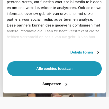
personaliseren, om functies voor social media te bieden
en om ons websiteverkeer te analyseren. Ook delen we
informatie over uw gebruik van onze site met onze
partners voor social media, adverteren en analyse.
WIL JIJ ADVIES OP MAAT?
Deze partners kunnen deze gegevens combineren met
Vraag het onze experts!
andere informatie die u aan ze heeft verstrekt of die ze
hebben verzameld op basis van uw gebruik van hun
Bel ons
services.
Details tonen
E-mail
Alle cookies toestaan
Aanpassen