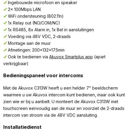
Ingebouwde microfoon en speaker
2x 100Mbps LAN
WiFi ondersteuning (802.11n)
1x Relay out (NO/COM/NC)
1x RS485, 8x Alarm in, 1x Bel in aansluitingen
Voeding via 48V VDC, 2-draads
Montage aan de muur
Afmetingen: 200x132x17.5mm
Ook te bedienen via
Akuvox Smartplus app
(apart
verkrijgbaar)
Bedieningspaneel voor intercoms
Met de Akuvox C313W heeft u een helder 7" beeldscherm
waarmee u uw Akuvox intercom kunt bedienen, maar ook kunt
zien wie er bij u aanbelt. U monteert de Akuvox C313W met
touchscreen eenvoudig aan de muur en voorziet de 2-draads
intercom van stroom via de 48V VDC aansluiting.
Installatiedienst