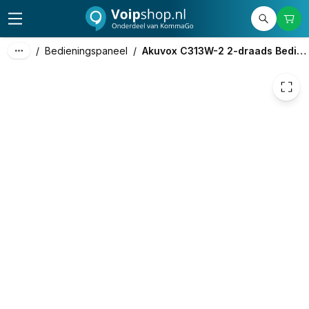
125,92
excl. btw
152,36
incl. btw
/
Bedieningspaneel
/
Akuvox C313W-2 2-draads Bedieningspaneel