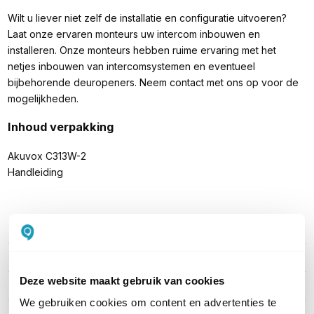
Wilt u liever niet zelf de installatie en configuratie uitvoeren?
Laat onze ervaren monteurs uw intercom inbouwen en
installeren. Onze monteurs hebben ruime ervaring met het
netjes inbouwen van intercomsystemen en eventueel
bijbehorende deuropeners. Neem contact met ons op voor de
mogelijkheden.
Inhoud verpakking
Akuvox C313W-2
Handleiding
PRODUCT DETAILS
Merk
Akuvox
Deze website maakt gebruik van cookies
Artikelnummer
C313W-2
We gebruiken cookies om content en advertenties te
EAN
6933964802240