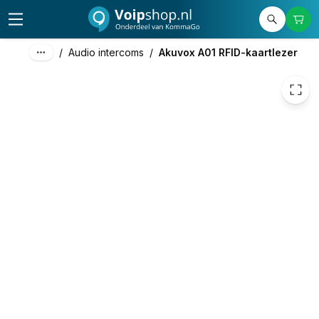
136,46
excl. btw
165,12
incl. btw
/
Audio intercoms
/
Akuvox A01 RFID-kaartlezer