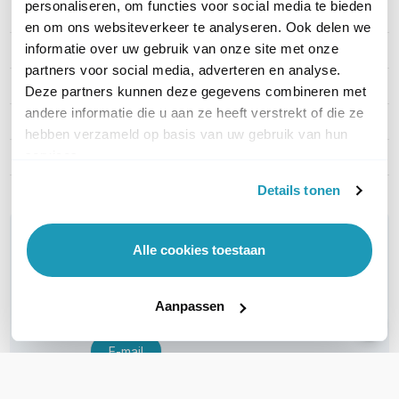
personaliseren, om functies voor social media te bieden
Kaartlezer
Nee
en om ons websiteverkeer te analyseren. Ook delen we
informatie over uw gebruik van onze site met onze
Materiaal
Roestvrijstaal
partners voor social media, adverteren en analyse.
Camera
Ja
Deze partners kunnen deze gegevens combineren met
andere informatie die u aan ze heeft verstrekt of die ze
Montage
Inbouw
hebben verzameld op basis van uw gebruik van hun
services.
Deuropener relays
1
Details tonen
WIL JIJ ADVIES OP MAAT?
Alle cookies toestaan
Vraag het onze experts!
Aanpassen
Bel ons
E-mail