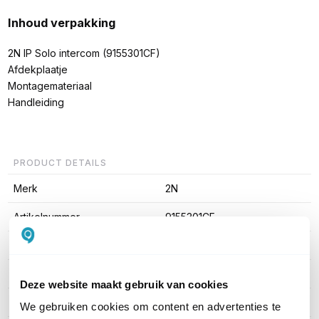
Inhoud verpakking
2N IP Solo intercom (9155301CF)
Afdekplaatje
Montagemateriaal
Handleiding
PRODUCT DETAILS
Merk
2N
Artikelnummer
9155301CF
EAN
8595159505589
Verbinding
IP
Deze website maakt gebruik van cookies
Aantal knoppen
1
We gebruiken cookies om content en advertenties te