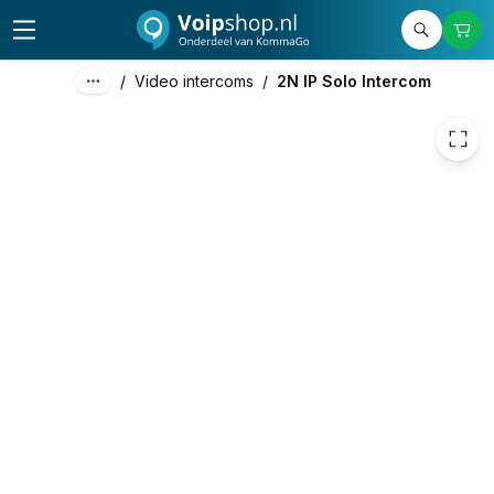
893,58
excl. btw
1.081,23
incl. btw
/
Video intercoms
/
2N IP Solo Intercom