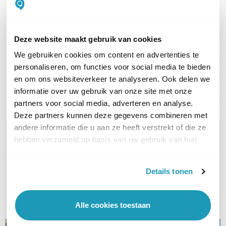
PRODUCT DETAILS
Deze website maakt gebruik van cookies
Merk
2N
We gebruiken cookies om content en advertenties te
personaliseren, om functies voor social media te bieden
Artikelnummer
EM-4012
en om ons websiteverkeer te analyseren. Ook delen we
EAN
8595159594125
informatie over uw gebruik van onze site met onze
partners voor social media, adverteren en analyse.
Deze partners kunnen deze gegevens combineren met
andere informatie die u aan ze heeft verstrekt of die ze
WIL JIJ ADVIES OP MAAT?
hebben verzameld op basis van uw gebruik van hun
Vraag het onze experts!
services.
Details tonen
Bel ons
E-mail
Alle cookies toestaan