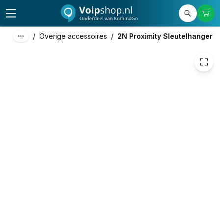
9,90
excl. btw
11,98
incl. btw
/
Overige accessoires
/
2N Proximity Sleutelhanger