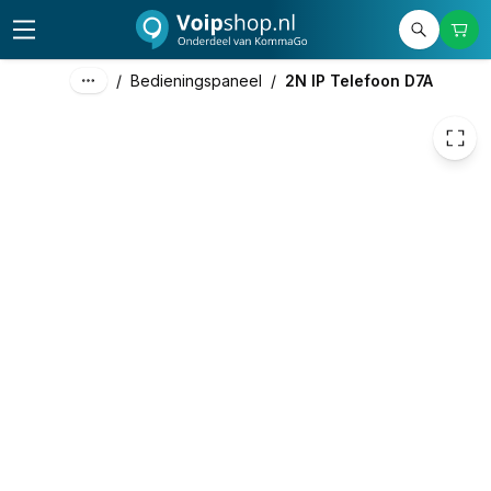
578,67
excl. btw
700,19
incl. btw
/
Bedieningspaneel
/
2N IP Telefoon D7A