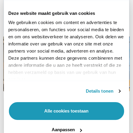
Bel ons
Deze website maakt gebruik van cookies
We gebruiken cookies om content en advertenties te
E-mail
personaliseren, om functies voor social media te bieden
en om ons websiteverkeer te analyseren. Ook delen we
informatie over uw gebruik van onze site met onze
partners voor social media, adverteren en analyse.
Deze partners kunnen deze gegevens combineren met
andere informatie die u aan ze heeft verstrekt of die ze
hebben verzameld op basis van uw gebruik van hun
services.
Details tonen
OVER DIT PRODUCT
Alle cookies toestaan
Veelgestelde vragen
Geen vragen gevonden
Aanpassen