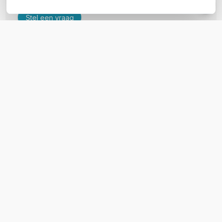
Stel een vraag
REVIEWS
(
0
)
Ga naar Trusted Shops reviews
Wees de eerste die een review schrijft!
Schrijf een review
DOWNLOADS
2N-IP-Telefoon-D7A-Datasheet.pdf
2N-IP-Telefoon-D7A-Quick-Guide.pdf