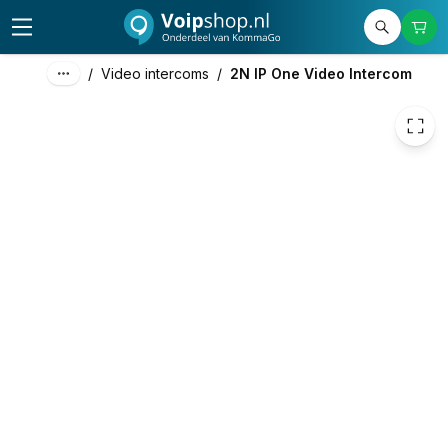
787,89
excl. btw
953,35
incl. btw
/
Video intercoms
/
2N IP One Video Intercom