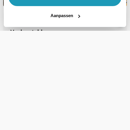
Aanpassen
OVER DIT PRODUCT
Veelgestelde vragen
Geen vragen gevonden
Stel een vraag
REVIEWS
(
0
)
Ga naar Trusted Shops reviews
Wees de eerste die een review schrijft!
Schrijf een review