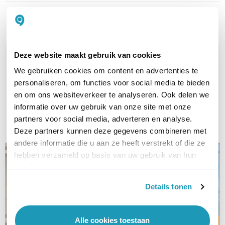
Deuropener relays
Onbekend
Deze website maakt gebruik van cookies
WIL JIJ ADVIES OP MAAT?
Vraag het onze experts!
We gebruiken cookies om content en advertenties te
personaliseren, om functies voor social media te bieden
en om ons websiteverkeer te analyseren. Ook delen we
Bel ons
informatie over uw gebruik van onze site met onze
partners voor social media, adverteren en analyse.
E-mail
Deze partners kunnen deze gegevens combineren met
andere informatie die u aan ze heeft verstrekt of die ze
hebben verzameld op basis van uw gebruik van hun
services.
Details tonen
Alle cookies toestaan