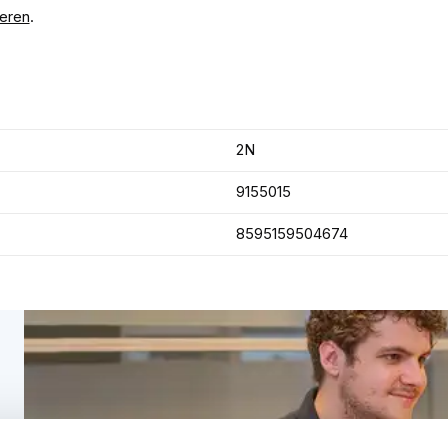
leren
.
2N
9155015
8595159504674