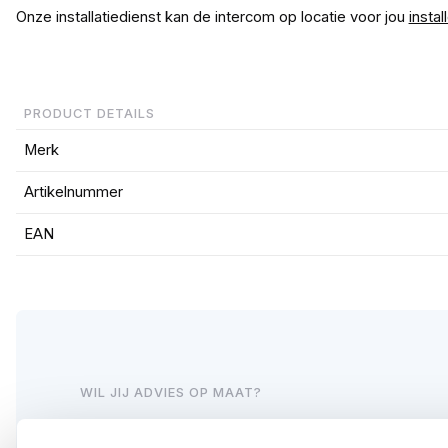
Onze installatiedienst kan de intercom op locatie voor jou
instal
PRODUCT DETAILS
Merk
Artikelnummer
EAN
WIL JIJ ADVIES OP MAAT?
Vraag het onze