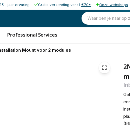
25+ jaar ervaring
Gratis verzending vanaf
€70*
Onze webshops
43,27
excl. b
52,36
Waar ben je naar op 
incl. b
Professional Services
nstallation Mount voor 2 modules
2N
m
In
Geb
een
ins
pla
(91