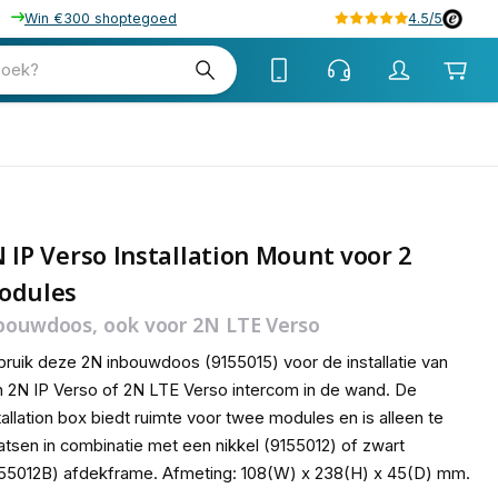
Win €300 shoptegoed
4.5/5
tw
zoek?
tw
 IP Verso Installation Mount voor 2
odules
bouwdoos, ook voor 2N LTE Verso
ruik deze 2N inbouwdoos (9155015) voor de installatie van
 2N IP Verso of 2N LTE Verso intercom in de wand. De
tallation box biedt ruimte voor twee modules en is alleen te
atsen in combinatie met een nikkel (9155012) of zwart
55012B) afdekframe. Afmeting: 108(W) x 238(H) x 45(D) mm.