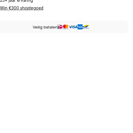
25+ jaar ervaring
Win €300 shoptegoed
Veilig betalen