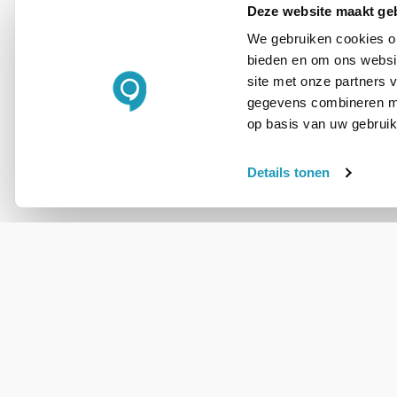
experts!
Deze website maakt ge
We gebruiken cookies om
bieden en om ons websit
Bel ons
site met onze partners 
gegevens combineren met
E-mail
op basis van uw gebruik
Details tonen
OVER DIT PRODUCT
Veelgestelde vragen
Geen vragen gevonden
Stel een vraag