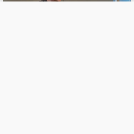
OVER DIT PRODUCT
Veelgestelde vragen
Geen vragen gevonden
Stel een vraag
REVIEWS
(
0
)
Ga naar Trusted Shops reviews