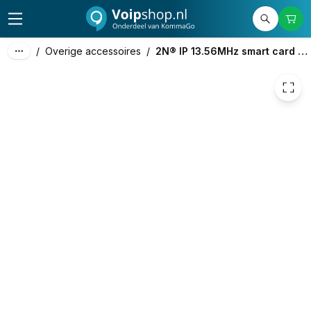
427,58
excl. btw
517,37
incl. btw
/
Overige accessoires
/
2N® IP 13.56MHz smart card reader NFC ready