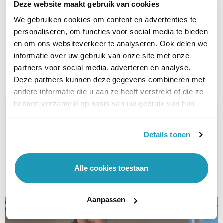
Deze website maakt gebruik van cookies
PRODUCT DETAILS
We gebruiken cookies om content en advertenties te
Merk
2N
personaliseren, om functies voor social media te bieden
en om ons websiteverkeer te analyseren. Ook delen we
Artikelnummer
9151031
informatie over uw gebruik van onze site met onze
EAN
8595159515298
partners voor social media, adverteren en analyse.
Deze partners kunnen deze gegevens combineren met
andere informatie die u aan ze heeft verstrekt of die ze
hebben verzameld op basis van uw gebruik van hun
WIL JIJ ADVIES OP MAAT?
services.
Vraag het onze experts!
Details tonen
Bel ons
Alle cookies toestaan
E-mail
Aanpassen