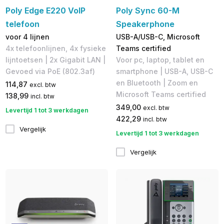
Poly Edge E220 VoIP
Poly Sync 60-M
telefoon
Speakerphone
voor 4 lijnen
USB-A/USB-C, Microsoft
4x telefoonlijnen, 4x fysieke
Teams certified
lijntoetsen | 2x Gigabit LAN |
Voor pc, laptop, tablet en
Gevoed via PoE (802.3af)
smartphone | USB-A, ​USB-C
en Bluetooth | Zoom en
114,87
excl. btw
Microsoft Teams certified
138,99
incl. btw
349,00
excl. btw
Levertijd 1 tot 3 werkdagen
422,29
incl. btw
Vergelijk
Levertijd 1 tot 3 werkdagen
Vergelijk