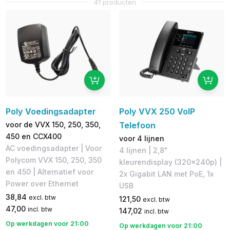
41 producten
Poly Voedingsadapter
Poly VVX 250 VoIP
voor de VVX 150, 250, 350,
Telefoon
450 en CCX400
voor 4 lijnen
AC voedingsadapter | Voor
4 lijnen | 2,8"
Polycom VVX 150, 250, 350
kleurendisplay (320x240p) |
en 450 | Alternatief voor
2x Gigabit LAN met PoE, 1x
Power over Ethernet
USB
38,84
excl. btw
121,50
excl. btw
47,00
incl. btw
147,02
incl. btw
Op werkdagen voor 21:00
Op werkdagen voor 21:00