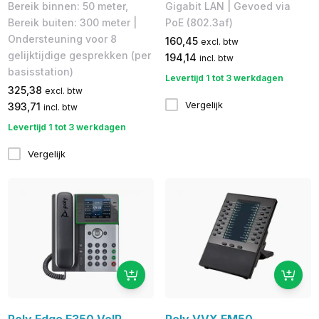
Bereik binnen: 50 meter,
Gigabit LAN | Gevoed via
Bereik buiten: 300 meter |
PoE (802.3af)
Ondersteuning voor 8
160,45
excl. btw
gelijktijdige gesprekken (per
194,14
incl. btw
basisstation)
Levertijd 1 tot 3 werkdagen
325,38
excl. btw
Vergelijk
393,71
incl. btw
Levertijd 1 tot 3 werkdagen
Vergelijk
Poly Edge E350 VoIP
Poly VVX EM50