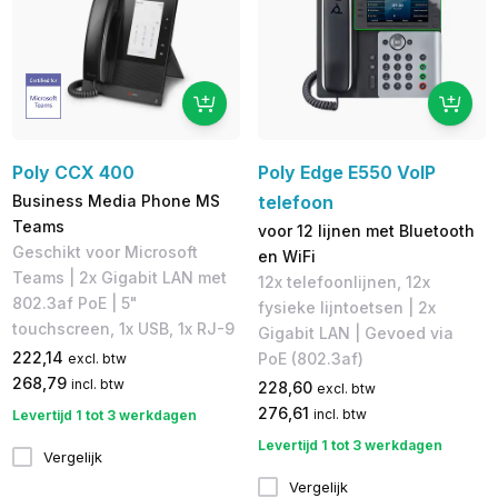
Poly CCX 400
Poly Edge E550 VoIP
Business Media Phone MS
telefoon
Teams
voor 12 lijnen met Bluetooth
Geschikt voor Microsoft
en WiFi
Teams | 2x Gigabit LAN met
12x telefoonlijnen, 12x
802.3af PoE | 5​"
fysieke lijntoetsen | 2x
touchscreen, 1x USB, 1x RJ-9
Gigabit LAN | Gevoed via
222,14
PoE (802.3af)
excl. btw
268,79
incl. btw
228,60
excl. btw
276,61
incl. btw
Levertijd 1 tot 3 werkdagen
Levertijd 1 tot 3 werkdagen
Vergelijk
Vergelijk