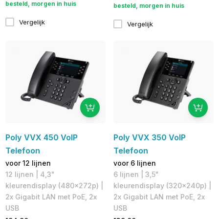
besteld, morgen in huis
besteld, morgen in huis
Vergelijk
Vergelijk
Poly VVX 450 VoIP
Poly VVX 350 VoIP
Telefoon
Telefoon
voor 12 lijnen
voor 6 lijnen
12 lijnen | 4,3"
6 lijnen | 3,5"
kleurendisplay (480x272p)​ |
kleurendisplay (320x240p)​ |
2x Gigabit LAN met PoE, 2x
2x Gigabit LAN met PoE, 2x
USB
USB