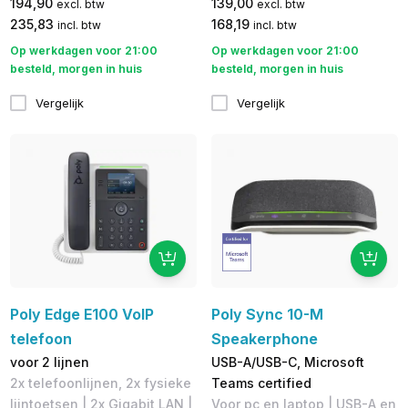
194,90
139,00
excl. btw
excl. btw
235,83
168,19
incl. btw
incl. btw
Op werkdagen voor 21:00
Op werkdagen voor 21:00
besteld, morgen in huis
besteld, morgen in huis
Vergelijk
Vergelijk
Poly Edge E100 VoIP
Poly Sync 10-M
telefoon
Speakerphone
voor 2 lijnen
USB-A/USB-C, Microsoft
2x telefoonlijnen, 2x fysieke
Teams certified
lijntoetsen | 2x Gigabit LAN |
Voor pc en laptop | USB-A en