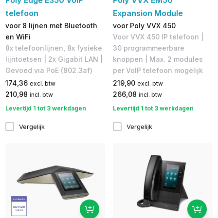
telefoon
Expansion Module
voor 8 lijnen met Bluetooth
voor Poly VVX 450
en WiFi
Voor VVX 450 IP telefoon |
8x telefoonlijnen, 8x fysieke
30 programmeerbare
lijntoetsen | 2x Gigabit LAN |
knoppen | Max. 2 modules
Gevoed via PoE (802.3af)
per VoIP telefoon mogelijk
174,36
219,90
excl. btw
excl. btw
210,98
266,08
incl. btw
incl. btw
Levertijd 1 tot 3 werkdagen
Levertijd 1 tot 3 werkdagen
Vergelijk
Vergelijk