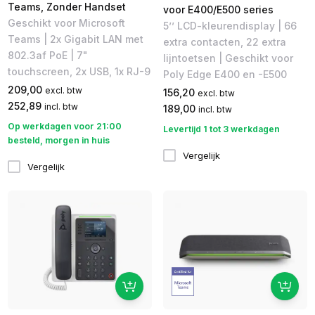
Teams, Zonder Handset
voor E400/E500 series
Geschikt voor Microsoft
5’’ LCD-kleurendisplay | 66
Teams | 2x Gigabit LAN met
extra contacten, 22 extra
802.3af PoE | 7​"
lijntoetsen | Geschikt voor
touchscreen, 2x USB, 1x RJ-9
Poly Edge E400 en -E500
209,00
excl. btw
156,20
excl. btw
252,89
incl. btw
189,00
incl. btw
Op werkdagen voor 21:00
Levertijd 1 tot 3 werkdagen
besteld, morgen in huis
Vergelijk
Vergelijk