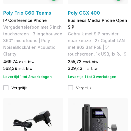
Poly Trio C60 Teams
Poly CCX 400
IP Conference Phone
Business Media Phone Open
Vergadertelefoon met 5 inch
SIP
touchscreen | 3 ingebouwde
Gebruik met SIP provider
360° microfoons | Poly
naar keuze | 2x Gigabit LAN
NoiseBlockAI en Acoustic
met 802.3af PoE | 5​"
Clarity
touchscreen, 1x USB, 1x RJ-9
469,74
255,73
excl. btw
excl. btw
568,39
309,43
incl. btw
incl. btw
Levertijd 1 tot 3 werkdagen
Levertijd 1 tot 3 werkdagen
Vergelijk
Vergelijk