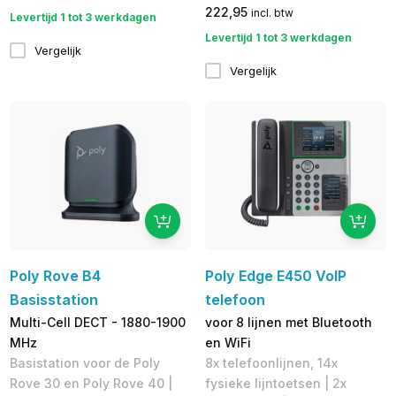
222,95
incl. btw
Levertijd 1 tot 3 werkdagen
Levertijd 1 tot 3 werkdagen
Vergelijk
Vergelijk
Poly Rove B4
Poly Edge E450 VoIP
Basisstation
telefoon
Multi-Cell DECT - 1880-1900
voor 8 lijnen met Bluetooth
MHz
en WiFi
Basistation voor de Poly
8x telefoonlijnen, 14x
Rove 30 en Poly Rove 40 |
fysieke lijntoetsen | 2x