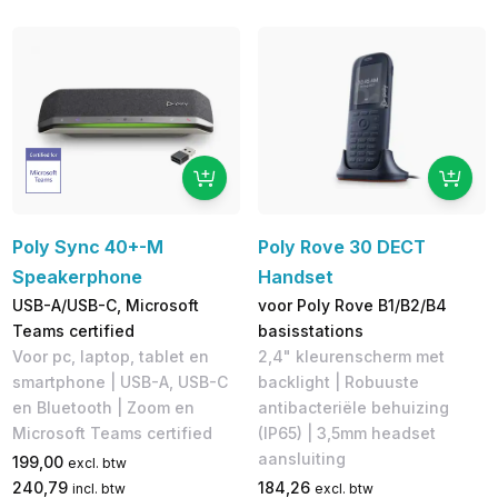
Poly Sync 40+-M
Poly Rove 30 DECT
Speakerphone
Handset
USB-A/USB-C, Microsoft
voor Poly Rove B1/B2/B4
Teams certified
basisstations
Voor pc, laptop, tablet en
2,4" kleurenscherm met
smartphone | USB-A, ​USB-C
backlight | Robuuste
en Bluetooth | Zoom en
antibacteriële behuizing
Microsoft Teams certified
(IP65) | 3,5mm headset
aansluiting
199,00
excl. btw
240,79
184,26
incl. btw
excl. btw