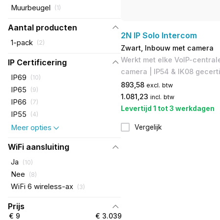
Muurbeugel
(
1
)
Aantal producten
2N IP Solo Intercom
1-pack
(
2
)
Zwart, Inbouw met camera
Werkt met elke VoIP-central
IP Certificering
camera | IP54 & IK08 gecert
IP69
(
10
)
893,58
excl. btw
IP65
(
9
)
1.081,23
incl. btw
IP66
(
7
)
Levertijd 1 tot 3 werkdagen
IP55
(
4
)
Meer opties
Vergelijk
WiFi aansluiting
Ja
(
10
)
Nee
(
8
)
WiFi 6 wireless-ax
(
3
)
Prijs
€ 9
€ 3.039