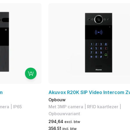
m
Akuvox R20K SIP Video Intercom Z
Opbouw
mera | IP65
Met 3MP camera | RFID kaartlezer |
Opbouwvariant
294,64
excl. btw
356,51
incl. btw