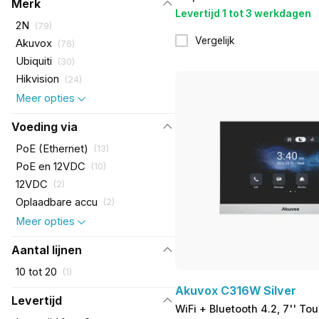
Merk
Levertijd 1 tot 3 werkdagen
2N
(
79
)
Vergelijk
Akuvox
(
76
)
Ubiquiti
(
30
)
Hikvision
(
24
)
Meer opties
Voeding via
PoE (Ethernet)
(
13
)
PoE en 12VDC
(
10
)
12VDC
(
2
)
Oplaadbare accu
(
2
)
Meer opties
Aantal lijnen
10 tot 20
(
1
)
Akuvox C316W Silver
Levertijd
WiFi + Bluetooth 4.2, 7'' T