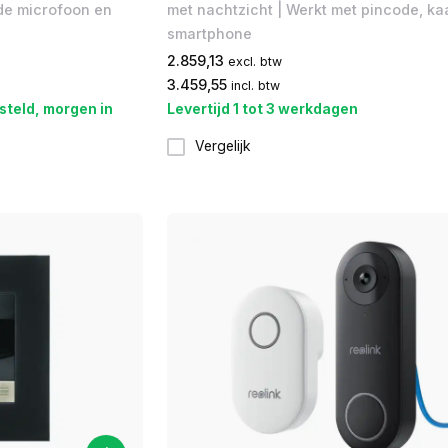
de microfoon en
met nachtzicht | Werkt met pincode, kaa
smartphone
2.859,13
excl. btw
3.459,55
incl. btw
steld, morgen in
Levertijd 1 tot 3 werkdagen
Vergelijk