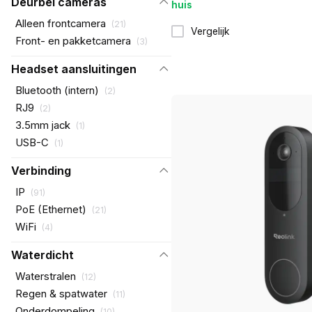
Deurbel cameras
huis
Alleen frontcamera
(
21
)
Vergelijk
Front- en pakketcamera
(
3
)
Headset aansluitingen
Bluetooth (intern)
(
2
)
RJ9
(
2
)
3.5mm jack
(
1
)
USB-C
(
1
)
Verbinding
IP
(
91
)
PoE (Ethernet)
(
21
)
WiFi
(
4
)
Waterdicht
Waterstralen
(
12
)
Regen & spatwater
(
11
)
Onderdompeling
(
10
)