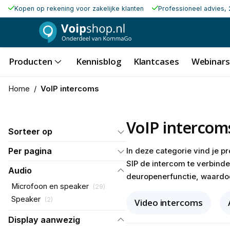
Kopen op rekening voor zakelijke klanten
Professioneel advies, 
Producten
Kennisblog
Klantcases
Webinars
Home
/
VoIP intercoms
VoIP intercom
Sorteer op
Per pagina
In deze categorie vind je p
SIP de intercom te verbind
Audio
deuropenerfunctie, waardoor
Microfoon en speaker
(
29
)
Speaker
(
2
)
Video intercoms
Display aanwezig