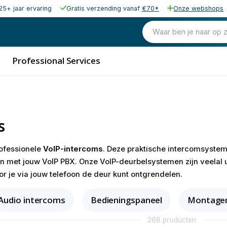
25+ jaar ervaring
Gratis verzending vanaf
€70*
Onze webshops
Waar ben je naar op 
Professional Services
s
rofessionele
VoIP-intercoms
. Deze praktische intercomsyste
en met jouw VoIP PBX. Onze VoIP-deurbelsystemen zijn veelal 
 je via jouw telefoon de deur kunt ontgrendelen.
Audio intercoms
Bedieningspaneel
Montagem
268 producten