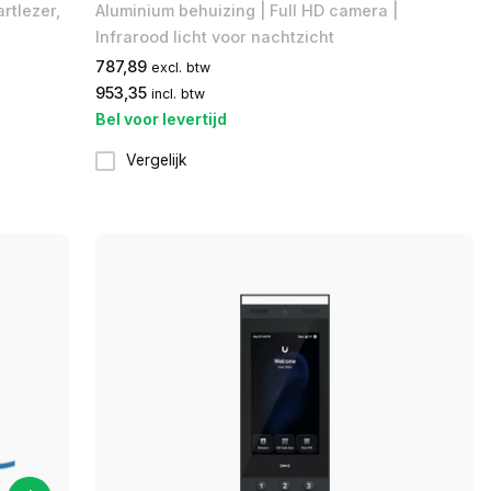
rtlezer,
Aluminium behuizing | Full HD camera |
Infrarood licht voor nachtzicht
787,89
excl. btw
953,35
incl. btw
Bel voor levertijd
Vergelijk