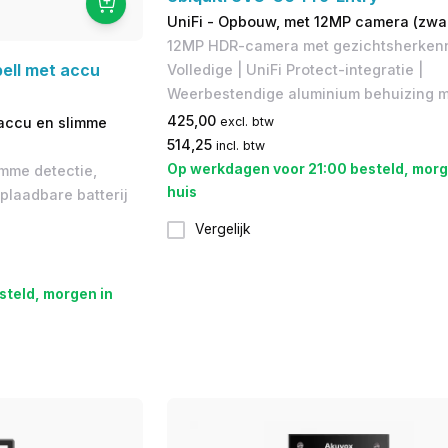
UniFi - Opbouw, met 12MP camera (zwar
12MP HDR-camera met gezichtsherken
ell met accu
Volledige | UniFi Protect-integratie |
Weerbestendige aluminium behuizing 
425,00
excl. btw
accu en slimme
514,25
incl. btw
Op werkdagen voor 21:00 besteld, morg
imme detectie,
huis
plaadbare batterij
Vergelijk
steld, morgen in