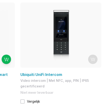
wart
Ubiquiti UniFi Intercom
Video intercom | Met NFC, app, PIN | IP65
gecertificeerd
Niet meer leverbaar
Vergelijk