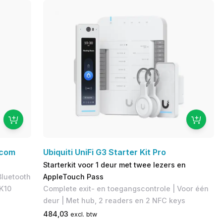
rcom
Ubiquiti UniFi G3 Starter Kit Pro
Starterkit voor 1 deur met twee lezers en
Bluetooth
AppleTouch Pass
IK10
Complete exit- en toegangscontrole | Voor één
deur | Met hub, 2 readers en 2 NFC keys
484,03
excl. btw