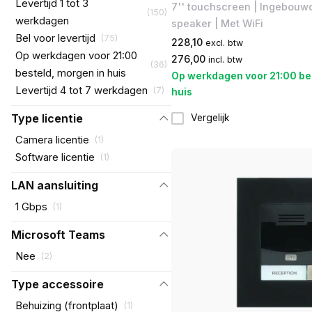
Levertijd 1 tot 3
7'' touchscreen | Ingebouw
(
150
)
werkdagen
speaker | Met WiFi
Bel voor levertijd
(
75
)
228,10
excl. btw
Op werkdagen voor 21:00
276,00
incl. btw
(
36
)
besteld, morgen in huis
Op werkdagen voor 21:00 be
Levertijd 4 tot 7 werkdagen
(
7
)
huis
Type licentie
Vergelijk
Camera licentie
(
1
)
Software licentie
(
1
)
LAN aansluiting
1 Gbps
(
1
)
Microsoft Teams
Nee
(
2
)
Type accessoire
Behuizing (frontplaat)
(
1
)