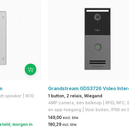
m
Grandstream GDS3726 Video Inte
tt speaker | IK10
1 button, 2 relais, Wiegand
4MP camera, één belknop | RFID, NFC, 
en app-toegang | Voor buiten, IP66 en 
149,00
excl. btw
steld, morgen in
180,29
incl. btw