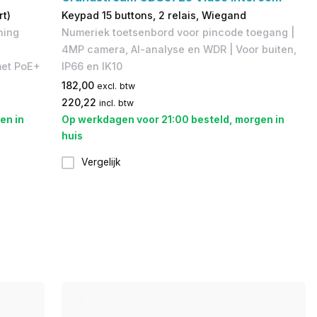
t)
Keypad 15 buttons, 2 relais, Wiegand
ning
Numeriek toetsenbord voor pincode toegang |
4MP camera, AI-analyse en WDR | Voor buiten,
met PoE+
IP66 en IK10
182,00
excl. btw
220,22
incl. btw
en in
Op werkdagen voor 21:00 besteld, morgen in
huis
Vergelijk