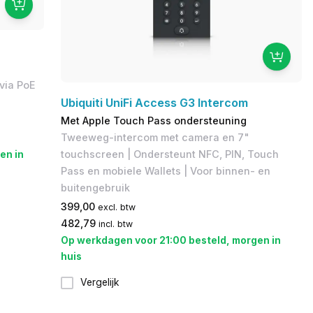
g
via PoE
Ubiquiti UniFi Access G3 Intercom
Met Apple Touch Pass ondersteuning
Tweeweg-intercom met camera en 7"
touchscreen | Ondersteunt NFC, PIN, Touch
en in
Pass en mobiele Wallets | Voor binnen- en
buitengebruik
399,00
excl. btw
482,79
incl. btw
Op werkdagen voor 21:00 besteld, morgen in
huis
Vergelijk