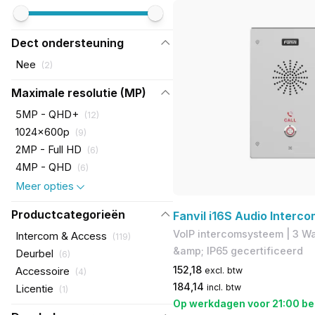
Dect ondersteuning
Nee
(
2
)
Maximale resolutie (MP)
5MP - QHD+
(
12
)
1024x600p
(
9
)
2MP - Full HD
(
6
)
4MP - QHD
(
6
)
Meer opties
Productcategorieën
Fanvil i16S Audio Interco
VoIP intercomsysteem | 3 Wa
Intercom & Access
(
119
)
&amp; IP65 gecertificeerd
Deurbel
(
6
)
152,18
Accessoire
excl. btw
(
4
)
184,14
incl. btw
Licentie
(
1
)
Op werkdagen voor 21:00 be