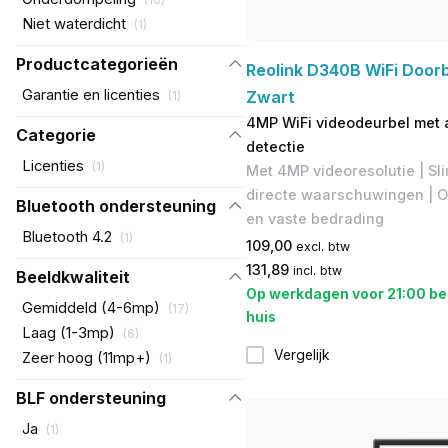
Niet waterdicht
(
1
)
Productcategorieën
Reolink D340B WiFi Doorb
Garantie en licenties
Zwart
(
1
)
4MP WiFi videodeurbel met 
Categorie
detectie
Licenties
(
1
)
Met 4MP videoresolutie | Sl
directe waarschuwingen | O
Bluetooth ondersteuning
en vaste bedrading
Bluetooth 4.2
(
1
)
109,00
excl. btw
131,89
incl. btw
Beeldkwaliteit
Op werkdagen voor 21:00 be
Gemiddeld (4-6mp)
(
17
)
huis
Laag (1-3mp)
(
6
)
Vergelijk
Zeer hoog (11mp+)
(
1
)
BLF ondersteuning
Ja
(
1
)