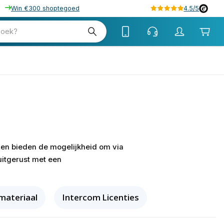
Win €300 shoptegoed
4.5/5
zoek?
men bieden de mogelijkheid om via
uitgerust met een
ateriaal
Intercom Licenties