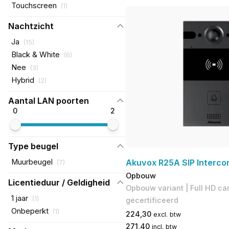
Touchscreen
(
1
)
Nachtzicht
Ja
(
15
)
Black & White
(
6
)
Nee
(
3
)
Hybrid
(
2
)
Aantal LAN poorten
0
2
Type beugel
Muurbeugel
Akuvox R25A SIP Interco
(
7
)
Opbouw
Licentieduur / Geldigheid
Opbouw variant | Full HD ca
1 jaar
(
1
)
gecertificeerd
Onbeperkt
(
1
)
224,30
excl. btw
271,40
incl. btw