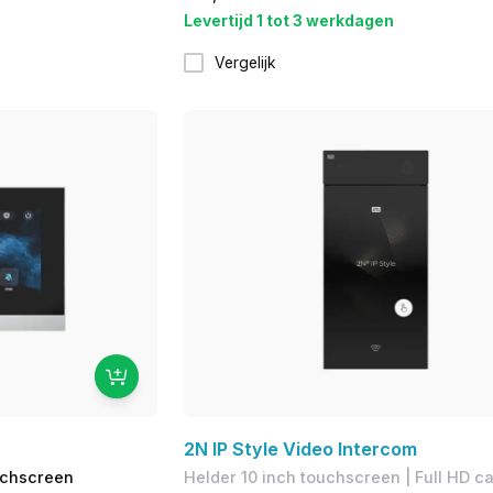
Levertijd 1 tot 3 werkdagen
Vergelijk
2N IP Style Video Intercom
ouchscreen
Helder 10 inch touchscreen | Full HD c