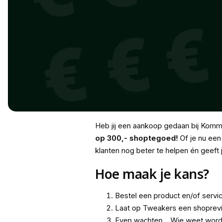
Heb jij een aankoop gedaan bij Ko
op 300,- shoptegoed!
Of je nu een
klanten nog beter te helpen én geeft
Hoe maak je kans?
Bestel een product en/of serv
Laat op Tweakers een shoprevi
Even wachten... Wie weet word 