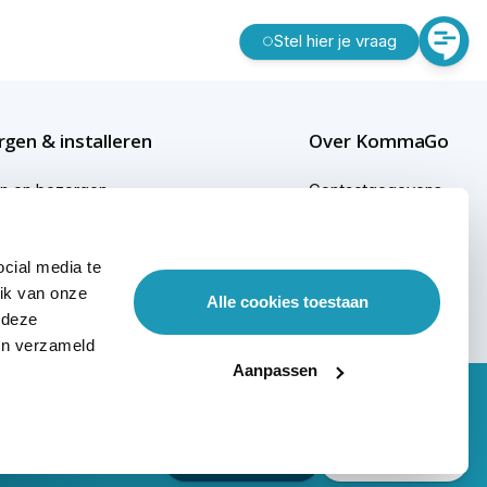
Stel hier je vraag
gen & installeren
Over KommaGo
en en bezorgen
Contactgegevens
gen buiten Nederland
Bedrijfsgegevens
cial media te
ginformatie
KommaGo duurzaam
ik van onze
Alle cookies toestaan
sional services
Werken bij KommaGo
 deze
ben verzameld
Aanpassen
Nieuwsbrief
Klantenservice