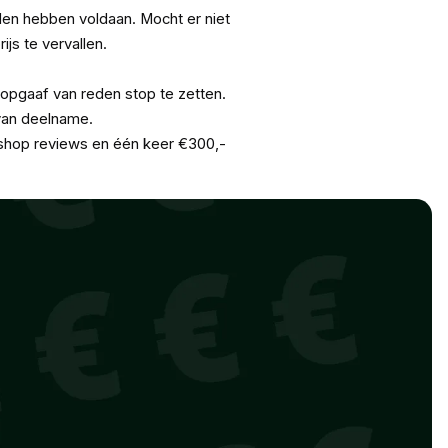
den hebben voldaan. Mocht er niet
js te vervallen.
 opgaaf van reden stop te zetten.
van deelname.
shop reviews en één keer €300,-