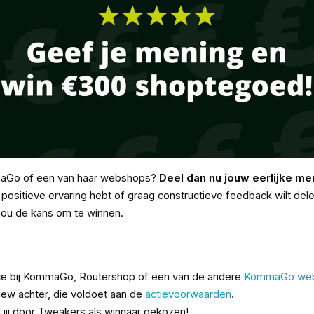
mmaGo of een van haar webshops?
Deel dan nu jouw eerlijke m
 positieve ervaring hebt of graag constructieve feedback wilt del
 jou de kans om te winnen.
ice bij KommaGo, Routershop of een van de andere
KommaGo we
ew achter, die voldoet aan de
actievoorwaarden
.
jij door Tweakers als winnaar gekozen!