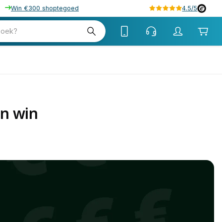
Win €300 shoptegoed
4.5/5
zoek?
en win