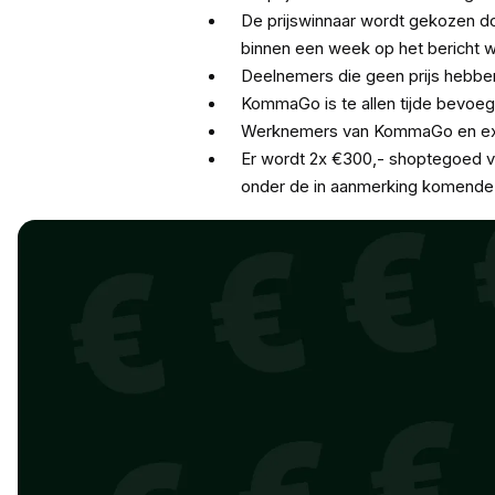
De prijswinnaar wordt gekozen do
binnen een week op het bericht w
Deelnemers die geen prijs hebbe
KommaGo is te allen tijde bevoeg
Werknemers van KommaGo en exte
Er wordt 2x €300,- shoptegoed v
onder de in aanmerking komend