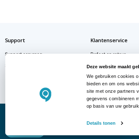
Support
Klantenservice
Support aanvraag
Defect en retour
Support fabrikanten
Garantie
Deze website maakt ge
We gebruiken cookies om
Herroepingsrecht
bieden en om ons websit
Klachten
site met onze partners 
gegevens combineren met
op basis van uw gebruik
© Copyright KommaGo
Algemene voorwaarden
Privac
Details tonen