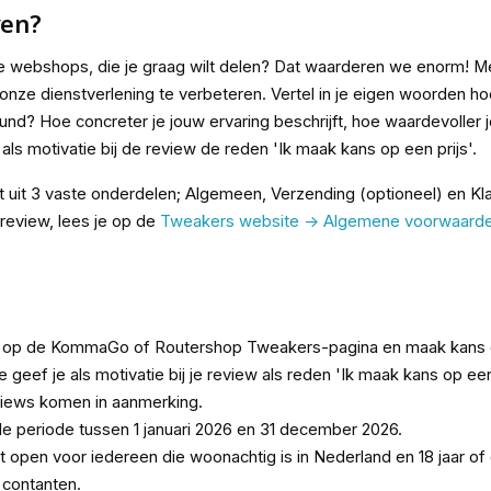
ven?
 webshops, die je graag wilt delen? Dat waarderen we enorm! Met
nze dienstverlening te verbeteren. Vertel in je eigen woorden ho
nd? Hoe concreter je jouw ervaring beschrijft, hoe waardevoller
als motivatie bij de review de reden 'Ik maak kans op een prijs'.
uit 3 vaste onderdelen; Algemeen, Verzending (optioneel) en Kla
 review, lees je op de
Tweakers website -> Algemene voorwaarde
iew op de KommaGo of Routershop Tweakers-pagina en maak kans
eef je als motivatie bij je review als reden 'Ik maak kans op een 
views komen in aanmerking.
de periode tussen 1 januari 2026 en 31 december 2026.
open voor iedereen die woonachtig is in Nederland en 18 jaar of 
n contanten.