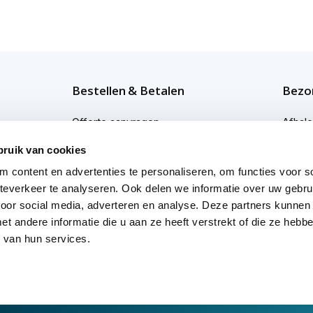
Bestellen & Betalen
Bezor
Offerte aanvragen
Afhal
Bestellen
Bezor
bruik van cookies
 content en advertenties te personaliseren, om functies voor so
Betaalmogelijkheden
Bezor
everkeer te analyseren. Ook delen we informatie over uw gebru
Afwijkende levertijden
Profes
voor social media, adverteren en analyse. Deze partners kunnen
 andere informatie die u aan ze heeft verstrekt of die ze heb
 van hun services.
yverklaring
Cookies
Onze reviews