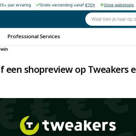
25+ jaar ervaring
Gratis verzending vanaf
€70*
Onze webshops
Waar ben je naar op 
Professional Services
 win
jf een shopreview op Tweakers 