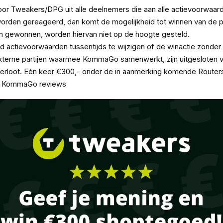
or Tweakers/DPG uit alle deelnemers die aan alle actievoorwaar
orden gereageerd, dan komt de mogelijkheid tot winnen van de pri
n gewonnen, worden hiervan niet op de hoogte gesteld.
d actievoorwaarden tussentijds te wijzigen of de winactie zonder
rne partijen waarmee KommaGo samenwerkt, zijn uitgesloten 
erloot. Eén keer €300,- onder de in aanmerking komende Router
e KommaGo reviews